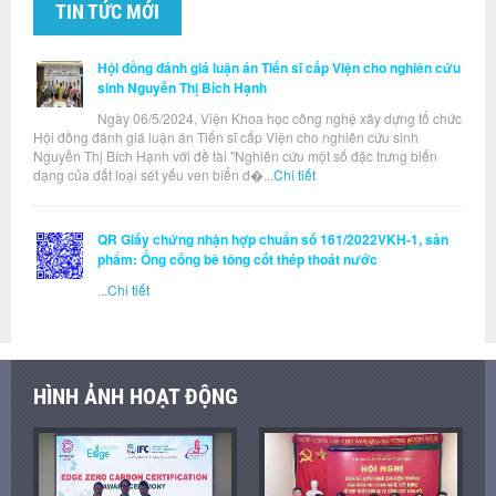
TIN TỨC MỚI
Hội đồng đánh giá luận án Tiến sĩ cấp Viện cho nghiên cứu
sinh Nguyễn Thị Bích Hạnh
Ngày 06/5/2024, Viện Khoa học công nghệ xây dựng tổ chức
Hội đồng đánh giá luận án Tiến sĩ cấp Viện cho nghiên cứu sinh
Nguyễn Thị Bích Hạnh với đề tài "Nghiên cứu một số đặc trưng biến
dạng của đất loại sét yếu ven biển đ�...
Chi tiết
QR Giấy chứng nhận hợp chuẩn số 161/2022VKH-1, sản
phẩm: Ống cống bê tông cốt thép thoát nước
...
Chi tiết
HÌNH ẢNH HOẠT ĐỘNG