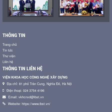
THÔNG TIN
Trang chủ
Tin tức
Thư viện
Liên hệ
THÔNG TIN LIÊN HỆ
VIỆN KHOA HỌC CÔNG NGHỆ XÂY DỰNG
Địa chỉ: 81 phố Trần Cung, Nghĩa Đô, Hà Nội
Điện thoại: 024 3754 4196
Email: vkhcnxd@ibst.vn
Website: https://www.ibst.vn/