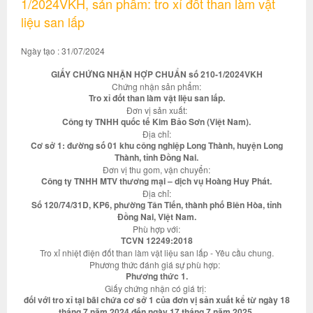
1/2024VKH, sản phẩm: tro xỉ đốt than làm vật
liệu san lấp
Ngày tạo : 31/07/2024
GIẤY CHỨNG NHẬN HỢP CHUẨN số 210-1/2024VKH
Chứng nhận sản phẩm:
Tro xỉ đốt than làm vật liệu san lấp.
Đơn vị sản xuất:
Công ty TNHH quốc tế Kim Bảo Sơn (Việt Nam).
Địa chỉ:
Cơ sở 1: đường số 01 khu công nghiệp Long Thành, huyện Long
Thành, tỉnh Đồng Nai.
Đơn vị thu gom, vận chuyển:
Công ty TNHH MTV thương mại – dịch vụ Hoàng Huy Phát.
Địa chỉ:
Số 120/74/31D, KP6, phường Tân Tiến, thành phố Biên Hòa, tỉnh
Đồng Nai, Việt Nam.
Phù hợp với:
TCVN 12249:2018
Tro xỉ nhiệt điện đốt than làm vật liệu san lấp - Yêu cầu chung.
Phương thức đánh giá sự phù hợp:
Phương thức 1.
Giấy chứng nhận có giá trị:
đối với tro xỉ tại bãi chứa cơ sở 1 của đơn vị sản xuất kể từ ngày 18
tháng 7 năm 2024 đến ngày 17 tháng 7 năm 2025.