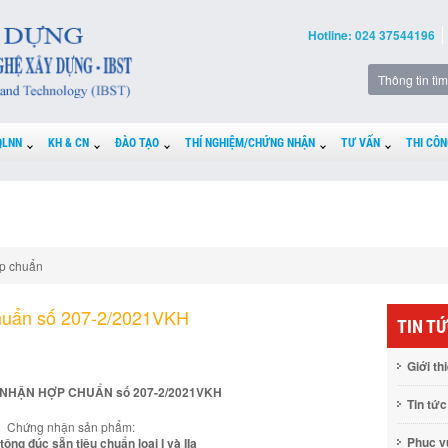
Hotline: 024 37544196
QLNN
KH & CN
ĐÀO TẠO
THÍ NGHIỆM/CHỨNG NHẬN
TƯ VẤN
THI CÔN
p chuẩn
huẩn số 207-2/2021VKH
TIN T
Giới th
NHẬN HỢP CHUẨN số 207-2/2021VKH
Tin tức
Chứng nhận sản phẩm:
Phục 
tông đúc sẵn tiêu chuẩn loại I và IIa