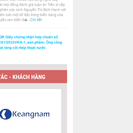
ức Hội đồng đánh giá luận án Tiến sĩ cấp
ghiên cứu sinh Nguyễn Thị Bích Hạnh với
hiên cứu một số đặc trưng biến dạng của
t yếu ven biển đ�...
Chi tiết
QR Giấy chứng nhận hợp chuẩn số
161/2022VKH-1, sản phẩm: Ống cống
bê tông cốt thép thoát nước
TÁC - KHÁCH HÀNG