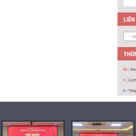
LIÊN
THỐN
65
: Đa
0
: Lượ
0
: Tổng