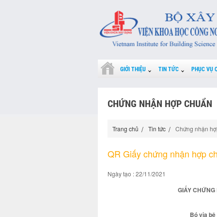
GIỚI THIỆU
TIN TỨC
PHỤC VỤ 
CHỨNG NHẬN HỢP CHUẨN
Trang chủ
Tin tức
Chứng nhận hợ
QR Giấy chứng nhận hợp c
Ngày tạo : 22/11/2021
GIẤY CHỨNG 
Bó vỉa bê 