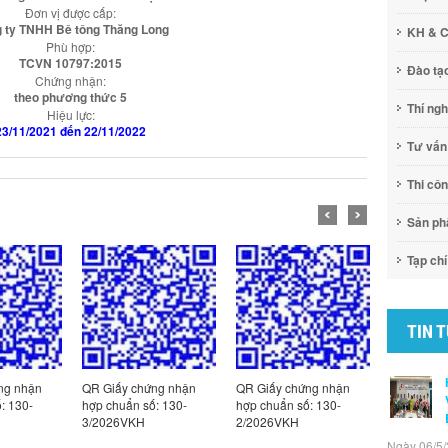
Đơn vị được cấp:
 ty TNHH Bê tông Thăng Long
KH & 
Phù hợp:
TCVN 10797:2015
Đào tạ
Chứng nhận:
theo phương thức 5
Thí ng
Hiệu lực:
23/11/2021 đến 22/11/2022
Tư vấn
Thi cô
Sản p
Tạp chí
TIN 
ng nhận
QR Giấy chứng nhận
QR Giấy chứng nhận
QR Giấy c
: 130-
hợp chuẩn số: 130-
hợp chuẩn số: 130-
hợp chuẩn
3/2026VKH
2/2026VKH
1/2026VK
Ngày 06/5/