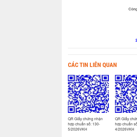
Công
CÁC TIN LIÊN QUAN
 nhận
QR Giấy chứng nhận
QR Giấy chứng nhận
QR Giấy chứ
100-
hợp chuẩn số: 113-
hợp chuẩn số: 130-
hợp chuẩn số
1/2026VKH
5/2026VKH
4/2026VKH