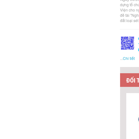
dựng tổ ch
Viện cho n
đề tài "Ng
đất loại sé
...
Chi tiết
ĐỐI 