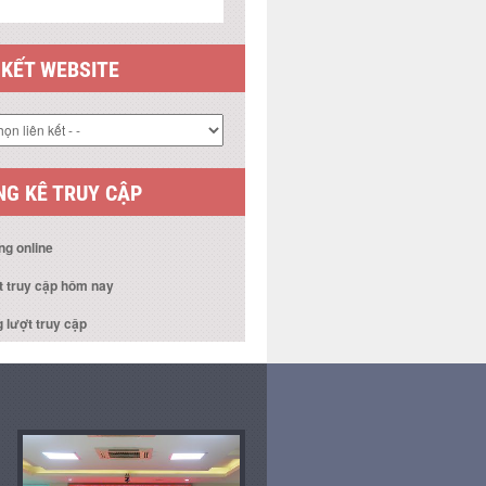
 KẾT WEBSITE
G KÊ TRUY CẬP
ng online
t truy cập hôm nay
 lượt truy cập