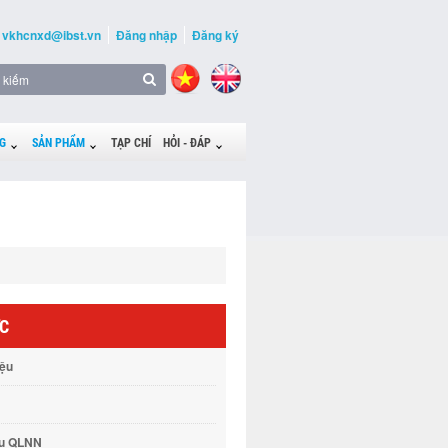
vkhcnxd@ibst.vn
Đăng nhập
Đăng ký
G
SẢN PHẨM
TẠP CHÍ
HỎI - ĐÁP
ỨC
iệu
vụ QLNN