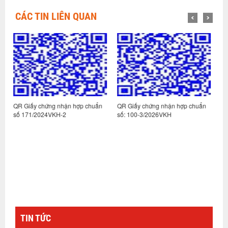
CÁC TIN LIÊN QUAN
ợp chuẩn
QR Giấy chứng nhận hợp chuẩn
QR Giấy chứng nhận hợp chu
số: 100-3/2026VKH
số: 100-2/2026VKH
TIN TỨC