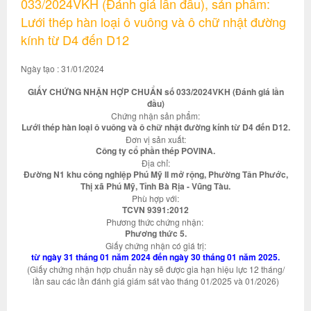
033/2024VKH (Đánh giá lần đầu), sản phẩm:
Lưới thép hàn loại ô vuông và ô chữ nhật đường
kính từ D4 đến D12
Ngày tạo : 31/01/2024
GIẤY CHỨNG NHẬN HỢP CHUẨN số 033/2024VKH (Đánh giá lần
đầu)
Chứng nhận sản phẩm:
Lưới thép hàn loại ô vuông và ô chữ nhật đường kính từ D4 đến D12.
Đơn vị sản xuất:
Công ty cổ phần thép POVINA.
Địa chỉ:
Đường N1 khu công nghiệp Phú Mỹ II mở rộng, Phường Tân Phước,
Thị xã Phú Mỹ, Tỉnh Bà Rịa - Vũng Tàu.
Phù hợp với:
TCVN 9391:2012
Phương thức chứng nhận:
Phương thức 5.
Giấy chứng nhận có giá trị:
từ ngày 31 tháng 01 năm 2024 đến ngày 30 tháng 01 năm 2025.
(Giấy chứng nhận hợp chuẩn này sẽ được gia hạn hiệu lực 12 tháng/
lần sau các lần đánh giá giám sát vào tháng 01/2025 và 01/2026)