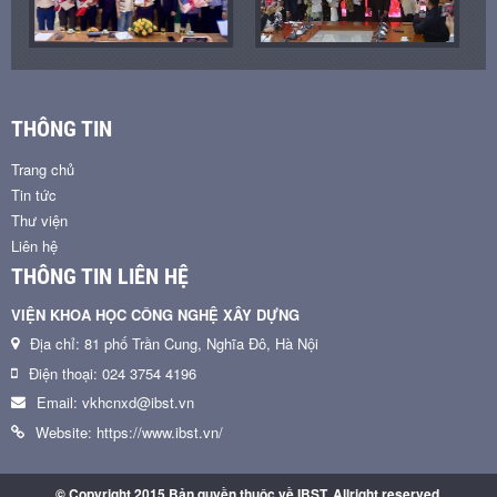
THÔNG TIN
Trang chủ
Tin tức
Thư viện
Liên hệ
THÔNG TIN LIÊN HỆ
VIỆN KHOA HỌC CÔNG NGHỆ XÂY DỰNG
Địa chỉ: 81 phố Trần Cung, Nghĩa Đô, Hà Nội
Điện thoại: 024 3754 4196
Email: vkhcnxd@ibst.vn
Website: https://www.ibst.vn/
© Copyright 2015 Bản quyền thuộc về IBST. Allright reserved.