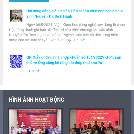
Hội đồng đánh giá luận án Tiến sĩ cấp Viện cho nghiên cứu
sinh Nguyễn Thị Bích Hạnh
Ngày 06/5/2024, Viện Khoa học công nghệ xây dựng tổ chức
Hội đồng đánh giá luận án Tiến sĩ cấp Viện cho nghiên cứu sinh
Nguyễn Thị Bích Hạnh với đề tài "Nghiên cứu một số đặc trưng biến
dạng của đất loại sét yếu ven biển đ�...
Chi tiết
QR Giấy chứng nhận hợp chuẩn số 161/2022VKH-1, sản
phẩm: Ống cống bê tông cốt thép thoát nước
...
Chi tiết
HÌNH ẢNH HOẠT ĐỘNG