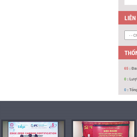
LIÊN
THỐN
65
: Đa
0
: Lượ
0
: Tổng