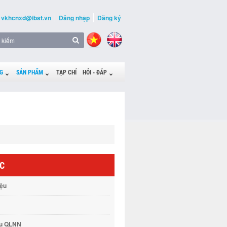
vkhcnxd@ibst.vn
Đăng nhập
Đăng ký
G
SẢN PHẨM
TẠP CHÍ
HỎI - ĐÁP
ỨC
iệu
vụ QLNN