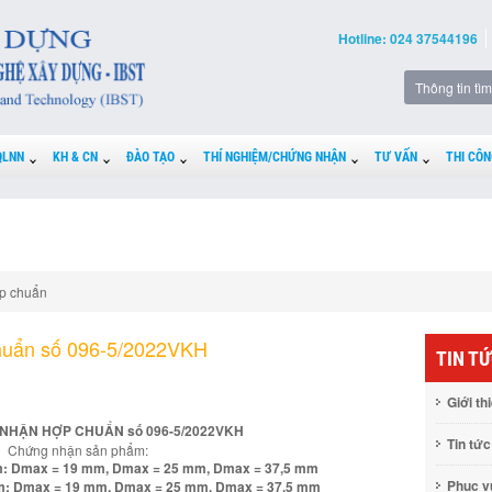
Hotline: 024 37544196
QLNN
KH & CN
ĐÀO TẠO
THÍ NGHIỆM/CHỨNG NHẬN
TƯ VẤN
THI CÔN
p chuẩn
huẩn số 096-5/2022VKH
TIN T
Giới th
NHẬN HỢP CHUẨN số 096-5/2022VKH
Tin tức
Chứng nhận sản phẩm:
gồm: Dmax = 19 mm, Dmax = 25 mm, Dmax = 37,5 mm
Phục 
gồm: Dmax = 19 mm, Dmax = 25 mm, Dmax = 37,5 mm