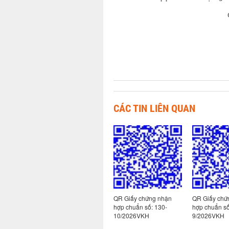
CÁC TIN LIÊN QUAN
 nhận
QR Giấy chứng nhận
QR Giấy chứng nhận
QR Giấy chứ
hợp chuẩn số: 113-
hợp chuẩn số: 130-
hợp chuẩn số
2/2026VKH
10/2026VKH
9/2026VKH