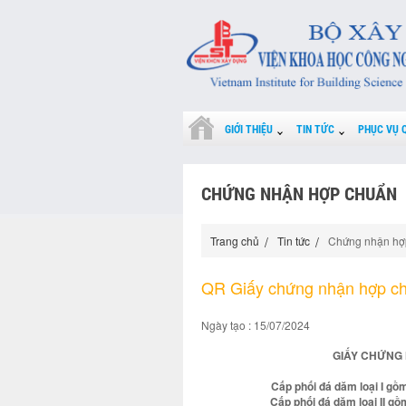
GIỚI THIỆU
TIN TỨC
PHỤC VỤ 
CHỨNG NHẬN HỢP CHUẨN
Trang chủ
Tin tức
Chứng nhận hợ
QR Giấy chứng nhận hợp c
Ngày tạo : 15/07/2024
GIẤY CHỨNG 
Cấp phối đá dăm loại I 
Cấp phối đá dăm loại II 