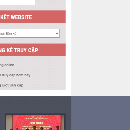
 KẾT WEBSITE
G KÊ TRUY CẬP
ng online
t truy cập hôm nay
 lượt truy cập