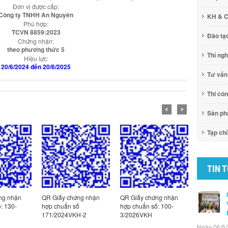
Đơn vị được cấp:
Công ty TNHH An Nguyên
KH & 
Phù hợp:
TCVN 8859:2023
Đào tạ
Chứng nhận:
theo phương thức 5
Thí ng
Hiệu lực:
20/6/2024 đến 20/6/2025
Tư vấn
Thi cô
Sản p
Tạp chí
TIN 
ng nhận
QR Giấy chứng nhận
QR Giấy chứng nhận
QR Giấy c
: 130-
hợp chuẩn số
hợp chuẩn số: 100-
hợp chuẩn
171/2024VKH-2
3/2026VKH
2/2026VK
Ngày 06/5/