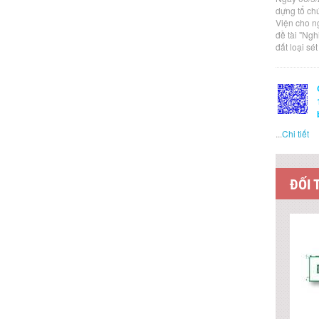
dựng tổ ch
Viện cho n
đề tài "Ng
đất loại sé
...
Chi tiết
ĐỐI 