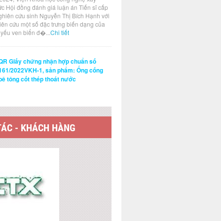
ức Hội đồng đánh giá luận án Tiến sĩ cấp
ghiên cứu sinh Nguyễn Thị Bích Hạnh với
hiên cứu một số đặc trưng biến dạng của
t yếu ven biển đ�...
Chi tiết
QR Giấy chứng nhận hợp chuẩn số
161/2022VKH-1, sản phẩm: Ống cống
bê tông cốt thép thoát nước
TÁC - KHÁCH HÀNG