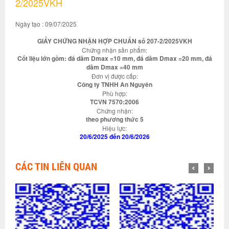
2/2025VKH
Ngày tạo : 09/07/2025
GIẤY CHỨNG NHẬN HỢP CHUẨN số 207-2/2025VKH
Chứng nhận sản phẩm:
Cốt liệu lớn gồm: đá dăm Dmax =10 mm, đá dăm Dmax =20 mm, đá
dăm Dmax =40 mm
Đơn vị được cấp:
Công ty TNHH An Nguyên
Phù hợp:
TCVN 7570:2006
Chứng nhận:
theo phương thức 5
Hiệu lực:
20/6/2025 đến 20/6/2026
CÁC TIN LIÊN QUAN