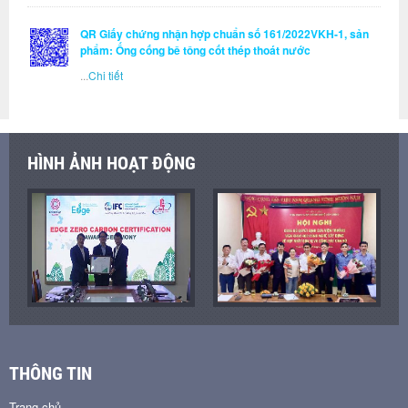
QR Giấy chứng nhận hợp chuẩn số 161/2022VKH-1, sản
phẩm: Ống cống bê tông cốt thép thoát nước
...
Chi tiết
HÌNH ẢNH HOẠT ĐỘNG
THÔNG TIN
Trang chủ