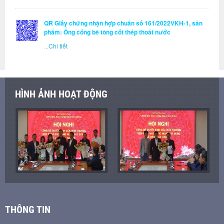
QR Giấy chứng nhận hợp chuẩn số 161/2022VKH-1, sản
phẩm: Ống cống bê tông cốt thép thoát nước
...
Chi tiết
HÌNH ẢNH HOẠT ĐỘNG
THÔNG TIN