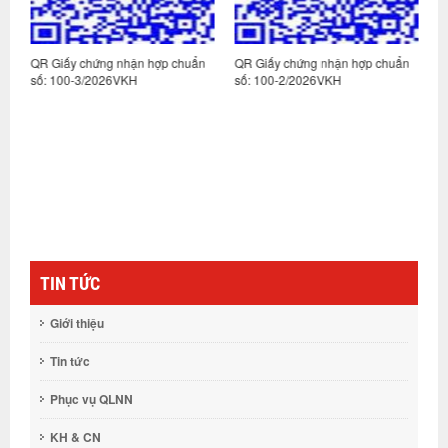
n
QR Giấy chứng nhận hợp chuẩn
QR Giấy chứng nhận hợp chuẩn
Q
số: 100-3/2026VKH
số: 100-2/2026VKH
s
TIN TỨC
Giới thiệu
Tin tức
Phục vụ QLNN
KH & CN