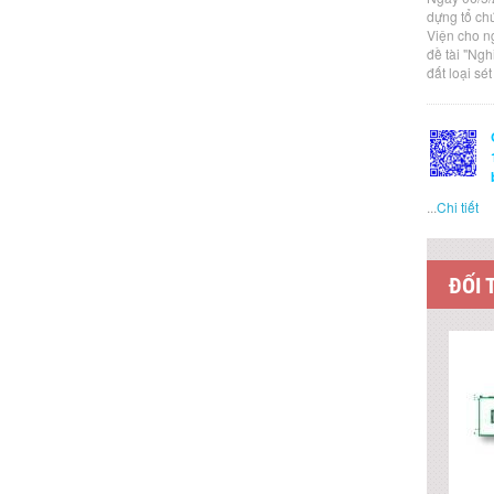
dựng tổ ch
Viện cho n
đề tài "Ng
đất loại sé
...
Chi tiết
ĐỐI 