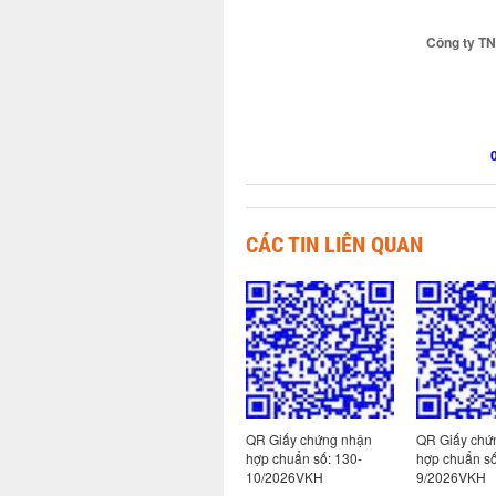
Công ty T
CÁC TIN LIÊN QUAN
 nhận
QR Giấy chứng nhận
QR Giấy chứng nhận
QR Giấy chứ
hợp chuẩn số: 113-
hợp chuẩn số: 130-
hợp chuẩn số
2/2026VKH
10/2026VKH
9/2026VKH