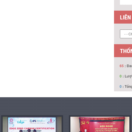
LIÊN
THỐN
65
: Đa
0
: Lượ
0
: Tổng