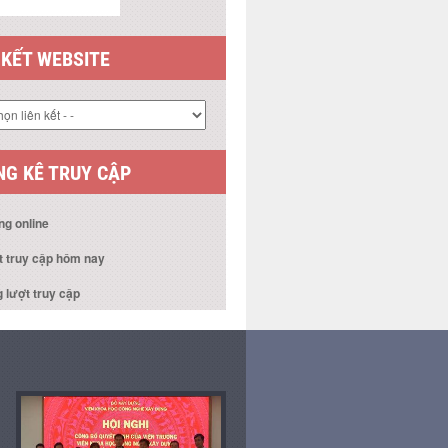
 KẾT WEBSITE
G KÊ TRUY CẬP
ng online
t truy cập hôm nay
 lượt truy cập