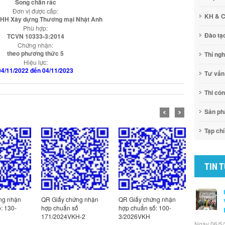
Song chắn rác
Đơn vị được cấp:
KH & 
NHH Xây dựng Thương mại Nhật Anh
Phù hợp:
Đào tạ
TCVN 10333-3:2014
Chứng nhận:
theo phương thức 5
Thí ng
Hiệu lực:
04/11/2022 đến 04/11/2023
Tư vấn
Thi cô
Sản p
Tạp chí
TIN 
ng nhận
QR Giấy chứng nhận
QR Giấy chứng nhận
QR Giấy c
: 130-
hợp chuẩn số
hợp chuẩn số: 100-
hợp chuẩn
171/2024VKH-2
3/2026VKH
2/2026VK
Ngày 06/5/