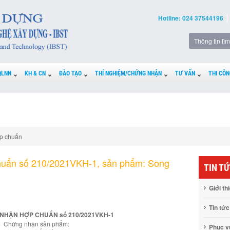
Hotline: 024 37544196
QLNN
KH & CN
ĐÀO TẠO
THÍ NGHIỆM/CHỨNG NHẬN
TƯ VẤN
THI CÔN
p chuẩn
huẩn số 210/2021VKH-1, sản phẩm: Song
TIN T
Giới th
Tin tức
NHẬN HỢP CHUẨN số 210/2021VKH-1
Chứng nhận sản phẩm:
Phục 