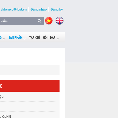
vkhcnxd@ibst.vn
Đăng nhập
Đăng ký
G
SẢN PHẨM
TẠP CHÍ
HỎI - ĐÁP
ỨC
iệu
vụ QLNN