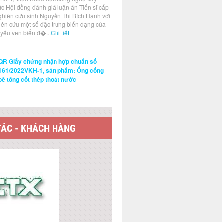
ức Hội đồng đánh giá luận án Tiến sĩ cấp
ghiên cứu sinh Nguyễn Thị Bích Hạnh với
hiên cứu một số đặc trưng biến dạng của
t yếu ven biển đ�...
Chi tiết
QR Giấy chứng nhận hợp chuẩn số
161/2022VKH-1, sản phẩm: Ống cống
bê tông cốt thép thoát nước
TÁC - KHÁCH HÀNG