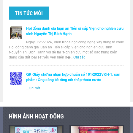
TIN TỨC MỚI
Hội đồng đánh giá luận án Tiến sĩ cấp Viện cho nghiên cứu
sinh Nguyễn Thị Bích Hạnh
Ngày 06/5/2024, Viện Khoa học công nghệ xây dựng tổ chức
Hội đồng đánh giá luận án Tiến sĩ cấp Viện cho nghiên cứu sinh
Nguyễn Thị Bích Hạnh với đề tài "Nghiên cứu một số đặc trưng biến
dạng của đất loại sét yếu ven biển đ�...
Chi tiết
QR Giấy chứng nhận hợp chuẩn số 161/2022VKH-1, sản
phẩm: Ống cống bê tông cốt thép thoát nước
...
Chi tiết
HÌNH ẢNH HOẠT ĐỘNG