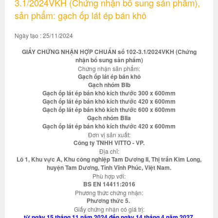
3.1/2024VKH (Chứng nhận bổ sung sản phẩm),
sản phẩm: gạch ốp lát ép bán khô
Ngày tạo : 25/11/2024
GIẤY CHỨNG NHẬN HỢP CHUẨN số 102-3.1/2024VKH (Chứng
nhận bổ sung sản phẩm)
Chứng nhận sản phẩm:
Gạch ốp lát ép bán khô
Gạch nhóm BIb
Gạch ốp lát ép bán khô kích thước 300 x 600mm
Gạch ốp lát ép bán khô kích thước 420 x 600mm
Gạch ốp lát ép bán khô kích thước 600 x 600mm
Gạch nhóm BIIa
Gạch ốp lát ép bán khô kích thước 420 x 600mm
Đơn vị sản xuất:
Công ty TNHH VITTO - VP.
Địa chỉ:
Lô 1, Khu vực A, Khu công nghiệp Tam Dương II, Thị trấn Kim Long,
huyện Tam Dương, Tỉnh Vĩnh Phúc, Việt Nam.
Phù hợp với:
BS EN 14411:2016
Phương thức chứng nhận:
Phương thức 5.
Giấy chứng nhận có giá trị:
từ ngày 15 tháng 11 năm 2024 đến ngày 14 tháng 4 năm 2027.