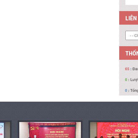
LIÊN
THỐN
65
: Đa
0
: Lượ
0
: Tổng