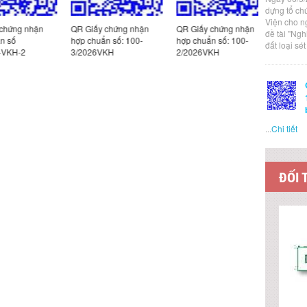
dựng tổ ch
Viện cho n
ng nhận
QR Giấy chứng nhận
QR Giấy chứng nhận
QR Giấy c
đề tài "Ng
ố
hợp chuẩn số: 100-
hợp chuẩn số: 100-
hợp chuẩn
đất loại sé
H-2
3/2026VKH
2/2026VKH
1/2026VK
...
Chi tiết
ĐỐI 