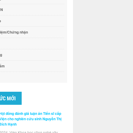
CN
o
hiệm/Chứng nhận
ng
hẩm
TỨC MỚI
Hội đồng đánh giá luận án Tiến sĩ cấp
Viện cho nghiên cứu sinh Nguyễn Thị
Bích Hạnh
2024, Viện Khoa học công nghệ xây