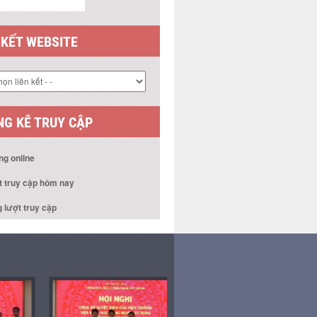
 KẾT WEBSITE
G KÊ TRUY CẬP
ng online
t truy cập hôm nay
 lượt truy cập