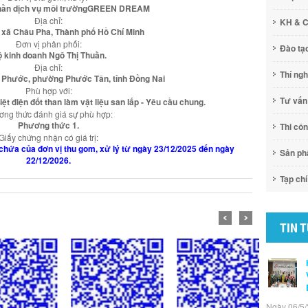
phần dịch vụ môi trườngGREEN DREAM
Địa chỉ:
KH & 
, xã Châu Pha, Thành phố Hồ Chí Minh
Đơn vị phân phối:
Đào tạ
 kinh doanh Ngô Thị Thuần.
Địa chỉ:
Thí ng
 Phước, phường Phước Tân, tỉnh Đồng Nai
Phù hợp với:
Tư vấn
ệt điện đốt than làm vật liệu san lấp - Yêu cầu chung.
ng thức đánh giá sự phù hợp:
Phương thức 1.
Thi cô
Giấy chứng nhận có giá trị:
kho chứa của đơn vị thu gom, xử lý từ ngày 23/12/2025 đến ngày
Sản p
22/12/2026.
Tạp chí
TIN 
Ngày 06/5/