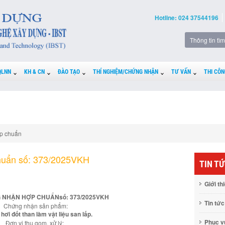
Hotline: 024 37544196
QLNN
KH & CN
ĐÀO TẠO
THÍ NGHIỆM/CHỨNG NHẬN
TƯ VẤN
THI CÔN
p chuẩn
huẩn số: 373/2025VKH
TIN T
Giới th
 NHẬN HỢP CHUẨNsố: 373/2025VKH
Tin tức
Chứng nhận sản phẩm:
ò hơi đốt than làm vật liệu san lấp.
Phục 
Đơn vị thu gom, xử lý: