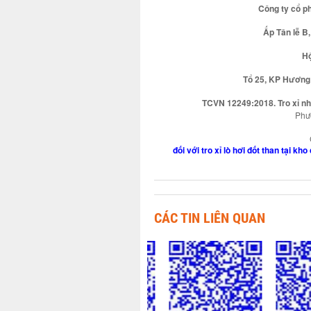
Công ty cổ 
Ấp Tân lễ B
Hộ
Tổ 25, KP Hương
TCVN 12249:2018. Tro xỉ nhi
Phươ
đối với tro xỉ lò hơi đốt than tại 
CÁC TIN LIÊN QUAN