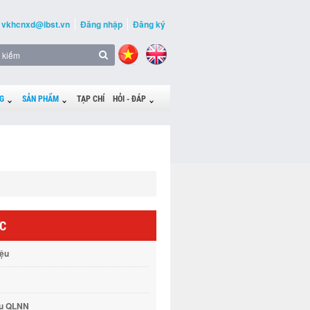
vkhcnxd@ibst.vn
Đăng nhập
Đăng ký
G
SẢN PHẨM
TẠP CHÍ
HỎI - ĐÁP
ỨC
iệu
vụ QLNN