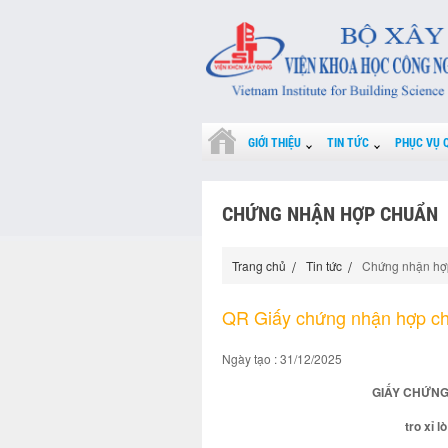
GIỚI THIỆU
TIN TỨC
PHỤC VỤ 
CHỨNG NHẬN HỢP CHUẨN
Trang chủ
Tin tức
Chứng nhận hợ
QR Giấy chứng nhận hợp c
Ngày tạo : 31/12/2025
GIẤY CHỨNG
tro xỉ l