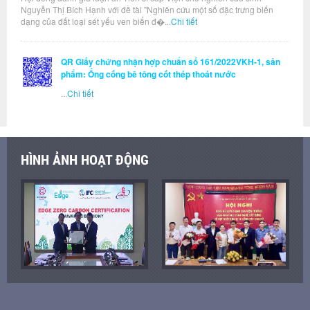
Nguyễn Thị Bích Hạnh với đề tài "Nghiên cứu một số đặc trưng biến
dạng của đất loại sét yếu ven biển đ�...
Chi tiết
QR Giấy chứng nhận hợp chuẩn số 161/2022VKH-1, sản
phẩm: Ống cống bê tông cốt thép thoát nước
...
Chi tiết
HÌNH ẢNH HOẠT ĐỘNG