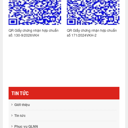
n
QR Giấy chứng nhận hợp chuẩn
QR Giấy chứng nhận hợp chuẩn
Q
số: 130-9/2026VKH
số 171/2024VKH-2
s
TIN TỨC
Giới thiệu
Tin tức
Phục vụ QLNN