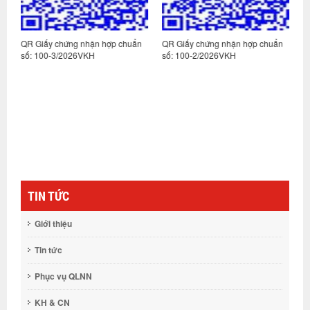
n
QR Giấy chứng nhận hợp chuẩn
QR Giấy chứng nhận hợp chuẩn
Q
số: 100-3/2026VKH
số: 100-2/2026VKH
s
TIN TỨC
Giới thiệu
Tin tức
Phục vụ QLNN
KH & CN