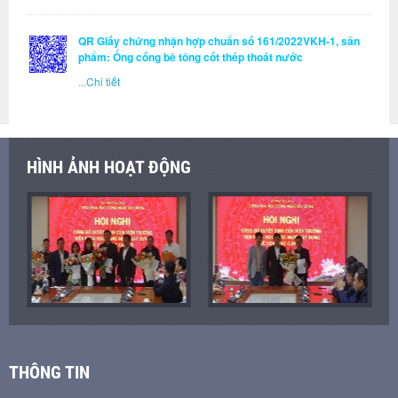
QR Giấy chứng nhận hợp chuẩn số 161/2022VKH-1, sản
phẩm: Ống cống bê tông cốt thép thoát nước
...
Chi tiết
HÌNH ẢNH HOẠT ĐỘNG
THÔNG TIN