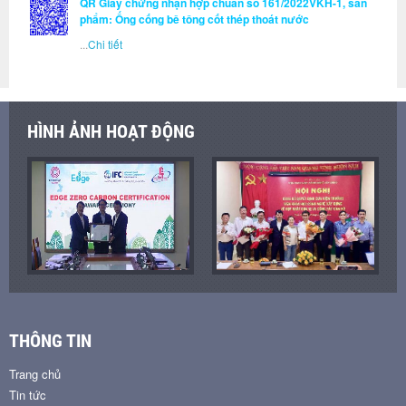
QR Giấy chứng nhận hợp chuẩn số 161/2022VKH-1, sản
phẩm: Ống cống bê tông cốt thép thoát nước
...
Chi tiết
HÌNH ẢNH HOẠT ĐỘNG
THÔNG TIN
Trang chủ
Tin tức