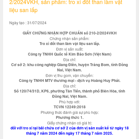
2/2024VKH, sản phẩm: tro xỉ đốt than làm vật
liệu san lấp
Ngày tạo : 31/07/2024
GIẤY CHỨNG NHẬN HỢP CHUẨN số 210-2/2024VKH
Chứng nhận sản phẩm:
Tro xỉ đốt than làm vật liệu san lấp.
Đơn vị sản xuất:
Công ty TNHH Quốc tế Kim Bảo Sơn (Việt Nam)
Địa chỉ:
Cơ sở 2: khu công nghiệp Giang Điền, huyện Trảng Bom, tỉnh Đồng
Nai, Việt Nam.
Đơn vị thu gom, vận chuyển:
Công ty TNHH MTV thương mại - dịch vụ Hoàng Huy Phát.
Địa chỉ:
Số 120/74/31D, KP6, phường Tân Tiến, thành phố Biên Hòa, tỉnh
Đồng Nai, Việt Nam.
Phù hợp với:
TCVN 12249:2018
Phương thức đánh giá sự phù hợp:
Phương thức 1.
Giấy chứng nhận có giá trị:
đối với tro xỉ tại bãi chứa cơ sở 2 của đơn vị sản xuất kể từ ngày 18
tháng 7 năm 2024 đến ngày 17 tháng 7 năm 2025.