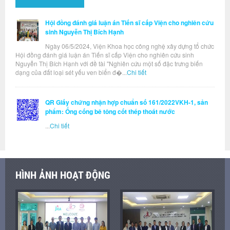
Hội đồng đánh giá luận án Tiến sĩ cấp Viện cho nghiên cứu
sinh Nguyễn Thị Bích Hạnh
Ngày 06/5/2024, Viện Khoa học công nghệ xây dựng tổ chức
Hội đồng đánh giá luận án Tiến sĩ cấp Viện cho nghiên cứu sinh
Nguyễn Thị Bích Hạnh với đề tài "Nghiên cứu một số đặc trưng biến
dạng của đất loại sét yếu ven biển đ�...
Chi tiết
QR Giấy chứng nhận hợp chuẩn số 161/2022VKH-1, sản
phẩm: Ống cống bê tông cốt thép thoát nước
...
Chi tiết
HÌNH ẢNH HOẠT ĐỘNG