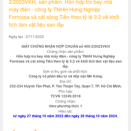
2/2023VKH, sản phẩm: Hỗn hợp tro bay nhà
máy điện - công ty TNHH Hưng Nghiệp
Formosa và cát sông Tiền theo tỷ lệ 3:2 về khối
tích làm vật liệu san lấp
Ngày tạo : 27/11/2023
GIẤY CHỨNG NHẬN HỢP CHUẨN số 400-2/2023VKH
Chứng nhận sản phẩm:
Hỗn hợp tro bay nhà máy điện - công ty TNHH Hưng Nghiệp
Formosa và cát sông Tiền theo tỷ lệ 3:2 về khối tích làm vật liệu san
lấp.
Đơn vị thu gom và phối trộn:
Công ty cổ phần đầu tư và tiếp vận Mê Kông.
Địa chỉ:
232-234 Huỳnh Tấn Phát, P. Tân Thuận Tây, Quận 7, TP. Hồ Chí Minh.
Phù hợp:
TCVN 12249:2018
Chứng nhận:
theo phương thức 1
Hiệu lực:
từ ngày 27 tháng 10 năm 2023 đến ngày 26 tháng 10 năm 2024.