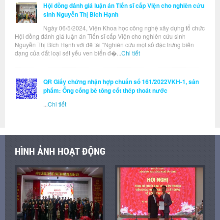
Hội đồng đánh giá luận án Tiến sĩ cấp Viện cho nghiên cứu
sinh Nguyễn Thị Bích Hạnh
Ngày 06/5/2024, Viện Khoa học công nghệ xây dựng tổ chức
Hội đồng đánh giá luận án Tiến sĩ cấp Viện cho nghiên cứu sinh
Nguyễn Thị Bích Hạnh với đề tài "Nghiên cứu một số đặc trưng biến
dạng của đất loại sét yếu ven biển đ�...
Chi tiết
QR Giấy chứng nhận hợp chuẩn số 161/2022VKH-1, sản
phẩm: Ống cống bê tông cốt thép thoát nước
...
Chi tiết
HÌNH ẢNH HOẠT ĐỘNG