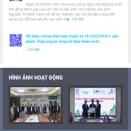
Ngày 06/5/2024, Viện Khoa học công nghệ xây dựng tổ chức
Hội đồng đánh giá luận án Tiến sĩ cấp Viện cho nghiên cứu sinh
Nguyễn Thị Bích Hạnh với đề tài "Nghiên cứu một số đặc trưng biến
dạng của đất loại sét yếu ven biển đ�...
Chi tiết
QR Giấy chứng nhận hợp chuẩn số 161/2022VKH-1, sản
phẩm: Ống cống bê tông cốt thép thoát nước
...
Chi tiết
HÌNH ẢNH HOẠT ĐỘNG