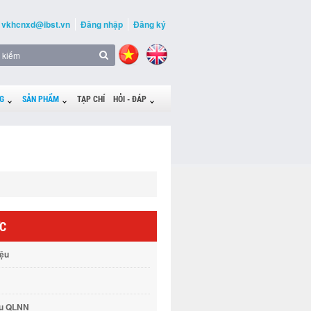
vkhcnxd@ibst.vn
Đăng nhập
Đăng ký
G
SẢN PHẨM
TẠP CHÍ
HỎI - ĐÁP
ỨC
iệu
vụ QLNN