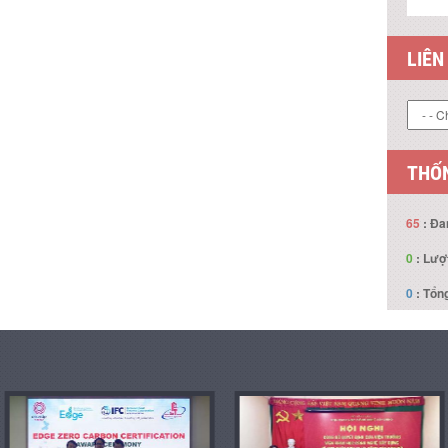
LIÊN
THỐN
65
: Đa
0
: Lượ
0
: Tổng