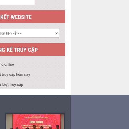
 KẾT WEBSITE
G KÊ TRUY CẬP
ng online
t truy cập hôm nay
 lượt truy cập