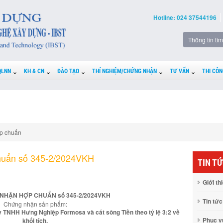
Hotline: 024 37544196
QLNN
KH & CN
ĐÀO TẠO
THÍ NGHIỆM/CHỨNG NHẬN
TƯ VẤN
THI CÔN
p chuẩn
huẩn số 345-2/2024VKH
TIN T
Giới th
NHẬN HỢP CHUẨN số 345-2/2024VKH
Tin tức
Chứng nhận sản phẩm:
y TNHH Hưng Nghiệp Formosa và cát sông Tiền theo tỷ lệ 3:2 về
Phục 
khối tích.