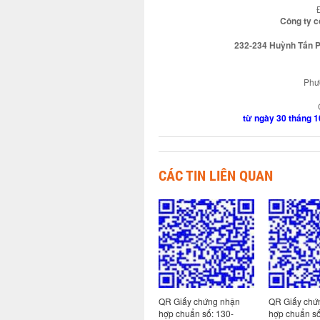
Công ty c
232-234 Huỳnh Tấn Ph
Phươ
từ ngày 30 tháng 
CÁC TIN LIÊN QUAN
 nhận
QR Giấy chứng nhận
QR Giấy chứng nhận
QR Giấy chứ
hợp chuẩn số: 113-
hợp chuẩn số: 130-
hợp chuẩn số