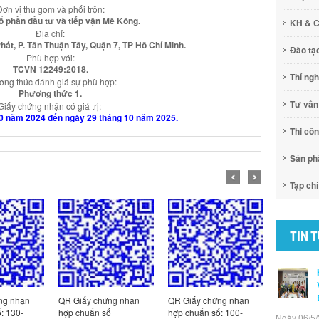
Đơn vị thu gom và phối trộn:
ổ phần đầu tư và tiếp vận Mê Kông.
KH & 
Địa chỉ:
át, P. Tân Thuận Tây, Quận 7, TP Hồ Chí Minh.
Đào tạ
Phù hợp với:
TCVN 12249:2018.
Thí ng
ng thức đánh giá sự phù hợp:
Phương thức 1.
Tư vấn
Giấy chứng nhận có giá trị:
10 năm 2024 đến ngày 29 tháng 10 năm 2025.
Thi cô
Sản p
Tạp chí
TIN 
ng nhận
QR Giấy chứng nhận
QR Giấy chứng nhận
QR Giấy c
: 130-
hợp chuẩn số
hợp chuẩn số: 100-
hợp chuẩn
Ngày 06/5/