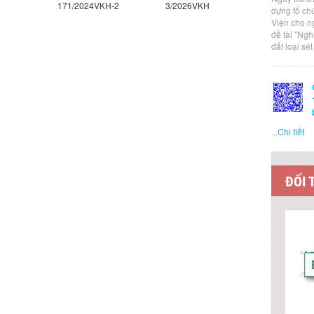
171/2024VKH-2
3/2026VKH
2/2026VK
dựng tổ ch
Viện cho n
đề tài "Ng
đất loại sé
...
Chi tiết
ĐỐI 