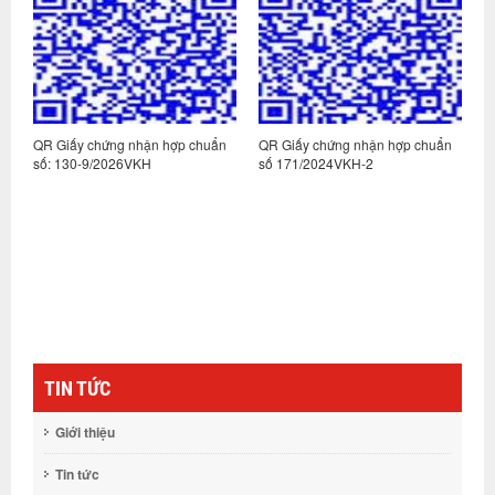
n
QR Giấy chứng nhận hợp chuẩn
QR Giấy chứng nhận hợp chuẩn
Q
số: 130-9/2026VKH
số 171/2024VKH-2
s
TIN TỨC
Giới thiệu
Tin tức