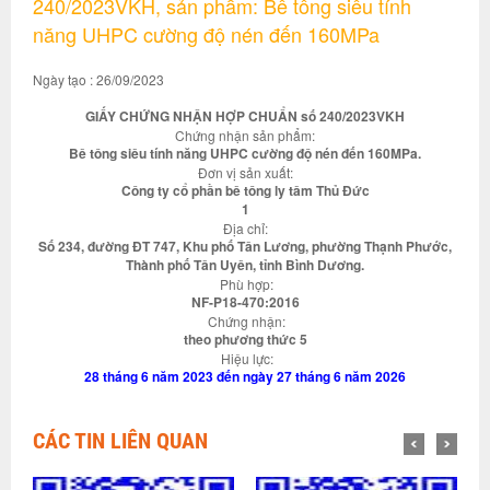
240/2023VKH, sản phẩm: Bê tông siêu tính
năng UHPC cường độ nén đến 160MPa
Ngày tạo : 26/09/2023
GIẤY CHỨNG NHẬN HỢP CHUẨN số 240/2023VKH
Chứng nhận sản phẩm:
Bê tông siêu tính năng UHPC cường độ nén đến 160MPa.
Đơn vị sản xuất:
Công ty cổ phần bê tông ly tâm Thủ Đức
1
Địa chỉ:
Số 234, đường ĐT 747, Khu phố Tân Lương, phường Thạnh Phước,
Thành phố Tân Uyên, tỉnh Bình Dương.
Phù hợp:
NF-P18-470:2016
Chứng nhận:
theo phương thức 5
Hiệu lực:
28 tháng 6 năm 2023 đến ngày 27 tháng 6 năm 2026
CÁC TIN LIÊN QUAN