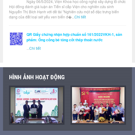
Ngày 06/5/2024, Viện Khoa học công nghệ xây dựng tổ chức
Hội đồng đánh giá luận án Tiến sĩ cấp Viện cho nghiên cứu sinh
Nguyễn Thị Bích Hạnh với đề tài "Nghiên cứu một số đặc trưng biến
dạng của đất loại sét yếu ven biển đ�...
Chi tiết
QR Giấy chứng nhận hợp chuẩn số 161/2022VKH-1, sản
phẩm: Ống cống bê tông cốt thép thoát nước
...
Chi tiết
HÌNH ẢNH HOẠT ĐỘNG