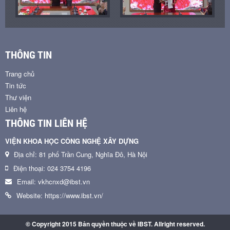
THÔNG TIN
Trang chủ
Tin tức
Thư viện
Liên hệ
THÔNG TIN LIÊN HỆ
VIỆN KHOA HỌC CÔNG NGHỆ XÂY DỰNG
Địa chỉ: 81 phố Trần Cung, Nghĩa Đô, Hà Nội
Điện thoại: 024 3754 4196
Email: vkhcnxd@ibst.vn
Website: https://www.ibst.vn/
© Copyright 2015 Bản quyền thuộc về IBST. Allright reserved.