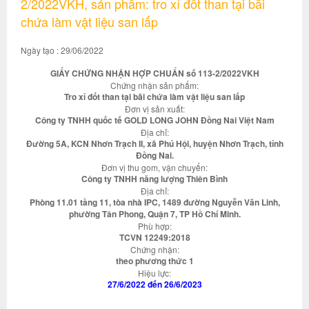
2/2022VKH, sản phẩm: tro xỉ đốt than tại bãi
chứa làm vật liệu san lấp
Ngày tạo : 29/06/2022
GIẤY CHỨNG NHẬN HỢP CHUẨN số 113-2/2022VKH
Chứng nhận sản phẩm:
Tro xỉ đốt than tại bãi chứa làm vật liệu san lấp
Đơn vị sản xuất:
Công ty TNHH quốc tế GOLD LONG JOHN Đồng Nai Việt Nam
Địa chỉ:
Đường 5A, KCN Nhơn Trạch II, xã Phú Hội, huyện Nhơn Trạch, tỉnh
Đồng Nai.
Đơn vị thu gom, vận chuyển:
Công ty TNHH năng lượng Thiên Bình
Địa chỉ:
Phòng 11.01 tầng 11, tòa nhà IPC, 1489 đường Nguyễn Văn Linh,
phường Tân Phong, Quận 7, TP Hồ Chí Minh.
Phù hợp:
TCVN 12249:2018
Chứng nhận:
theo phương thức 1
Hiệu lực:
27/6/2022 đến 26/6/2023