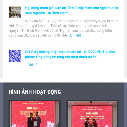
Hội đồng đánh giá luận án Tiến sĩ cấp Viện cho nghiên cứu
sinh Nguyễn Thị Bích Hạnh
Ngày 06/5/2024, Viện Khoa học công nghệ xây dựng tổ chức
Hội đồng đánh giá luận án Tiến sĩ cấp Viện cho nghiên cứu sinh
Nguyễn Thị Bích Hạnh với đề tài "Nghiên cứu một số đặc trưng biến
dạng của đất loại sét yếu ven biển đ�...
Chi tiết
QR Giấy chứng nhận hợp chuẩn số 161/2022VKH-1, sản
phẩm: Ống cống bê tông cốt thép thoát nước
...
Chi tiết
HÌNH ẢNH HOẠT ĐỘNG