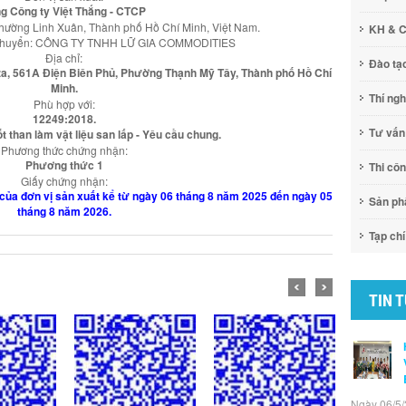
g Công ty Việt Thắng - CTCP
Phường Linh Xuân, Thành phố Hồ Chí Minh, Việt Nam.
KH & 
n chuyển: CÔNG TY TNHH LỮ GIA COMMODITIES
Địa chỉ:
Đào tạ
aza, 561A Điện Biên Phủ, Phường Thạnh Mỹ Tây, Thành phố Hồ Chí
Minh.
Thí ng
Phù hợp với:
12249:2018.
Tư vấn
đốt than làm vật liệu san lấp - Yêu cầu chung.
Phương thức chứng nhận:
Phương thức 1
Thi cô
Giấy chứng nhận:
than của đơn vị sản xuất kể từ ngày 06 tháng 8 năm 2025 đến ngày 05
Sản p
tháng 8 năm 2026.
Tạp chí
TIN 
Ngày 06/5/