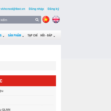
vkhcnxd@ibst.vn
Đăng nhập
Đăng ký
G
SẢN PHẨM
TẠP CHÍ
HỎI - ĐÁP
ỨC
iệu
vụ QLNN