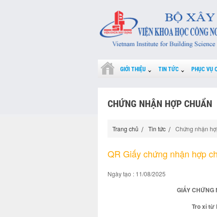
GIỚI THIỆU
TIN TỨC
PHỤC VỤ 
CHỨNG NHẬN HỢP CHUẨN
Trang chủ
Tin tức
Chứng nhận hợ
QR Giấy chứng nhận hợp c
Ngày tạo : 11/08/2025
GIẤY CHỨNG 
Tro xỉ từ