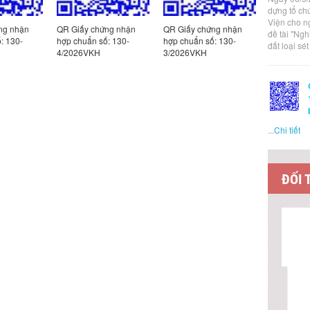
dựng tổ ch
Viện cho n
ng nhận
QR Giấy chứng nhận
QR Giấy chứng nhận
QR Giấy c
đề tài "Ng
: 130-
hợp chuẩn số: 130-
hợp chuẩn số: 130-
hợp chuẩn
đất loại sé
4/2026VKH
3/2026VKH
2/2026VK
...
Chi tiết
ĐỐI 