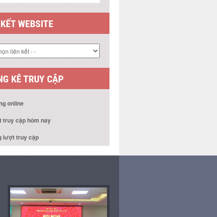
 KẾT WEBSITE
G KÊ TRUY CẬP
ng online
t truy cập hôm nay
 lượt truy cập