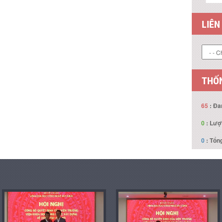
LIÊN
THỐN
65
: Đa
0
: Lượ
0
: Tổng