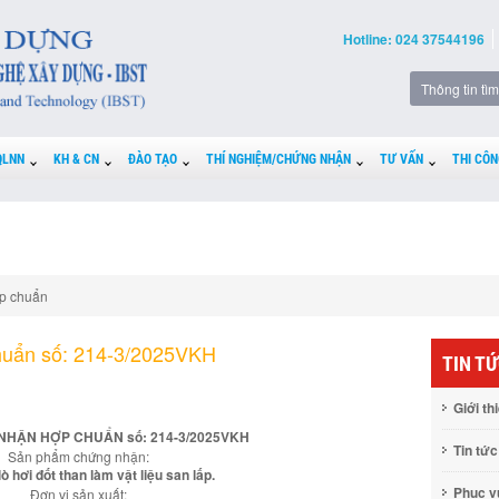
Hotline: 024 37544196
QLNN
KH & CN
ĐÀO TẠO
THÍ NGHIỆM/CHỨNG NHẬN
TƯ VẤN
THI CÔN
p chuẩn
huẩn số: 214-3/2025VKH
TIN T
Giới th
NHẬN HỢP CHUẨN số: 214-3/2025VKH
Tin tức
Sản phẩm chứng nhận:
 lò hơi đốt than làm vật liệu san lấp.
Phục 
Đơn vị sản xuất: