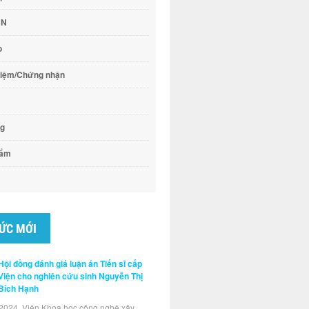
CN
o
hiệm/Chứng nhận
ng
hẩm
TỨC MỚI
Hội đồng đánh giá luận án Tiến sĩ cấp
Viện cho nghiên cứu sinh Nguyễn Thị
Bích Hạnh
2024, Viện Khoa học công nghệ xây