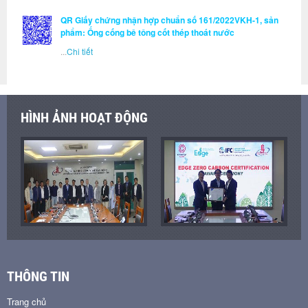
QR Giấy chứng nhận hợp chuẩn số 161/2022VKH-1, sản
phẩm: Ống cống bê tông cốt thép thoát nước
...
Chi tiết
HÌNH ẢNH HOẠT ĐỘNG
THÔNG TIN
Trang chủ