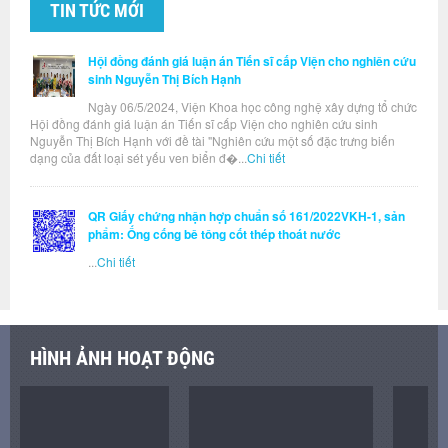
TIN TỨC MỚI
Hội đồng đánh giá luận án Tiến sĩ cấp Viện cho nghiên cứu
sinh Nguyễn Thị Bích Hạnh
Ngày 06/5/2024, Viện Khoa học công nghệ xây dựng tổ chức
Hội đồng đánh giá luận án Tiến sĩ cấp Viện cho nghiên cứu sinh
Nguyễn Thị Bích Hạnh với đề tài "Nghiên cứu một số đặc trưng biến
dạng của đất loại sét yếu ven biển đ�...
Chi tiết
QR Giấy chứng nhận hợp chuẩn số 161/2022VKH-1, sản
phẩm: Ống cống bê tông cốt thép thoát nước
...
Chi tiết
HÌNH ẢNH HOẠT ĐỘNG