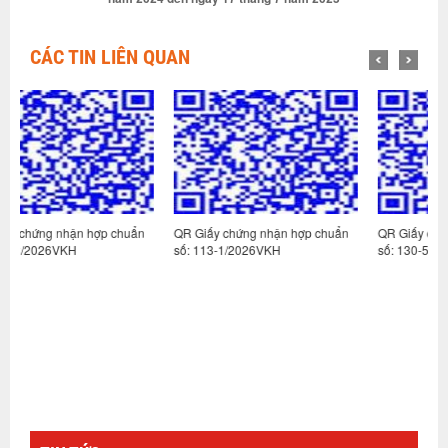
CÁC TIN LIÊN QUAN
huẩn
QR Giấy chứng nhận hợp chuẩn
QR Giấy chứng nhận hợp chuẩn
số: 113-1/2026VKH
số: 130-5/2026VKH