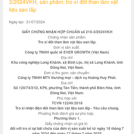
3/2024VKH, sản phẩm: tro xỉ đốt than làm vật
liệu san lấp
Ngày tạo : 31/07/2024
GIẤY CHỨNG NHẬN HỢP CHUẨN số 210-3/2024VKH
Chứng nhận sản phẩm:
Tro xỉ đốt than làm vật liệu san lấp.
Đơn vị sản xuất:
Công ty TNHH quốc tế EVER GROWTH (Việt Nam)
Địa chỉ:
Khu công nghiệp Long Khánh, xã Bình Lộc, thị xã Long Khánh, tỉnh
Đồng Nai, Việt Nam.
Đơn vị thu gom, vận chuyển:
Công ty TNHH MTV thương mại – dịch vụ Hoàng Huy Phát.
Địa chỉ:
Số 120/74/31D, KP6, phường Tân Tiến, thành phố Biên Hòa, tỉnh
Đồng Nai, Việt Nam.
Phù hợp với:
TCVN 12249:2018
Tro xỉ nhiệt điện đốt than làm vật liệu san lấp - Yêu cầu chung.
Phương thức đánh giá sự phù hợp:
Phương thức 1.
Giấy chứng nhận có giá trị:
đối với tro xỉ tại bãi chứa của đơn vị sản xuất kể từ ngày 18 tháng 7
năm 2024 đến ngày 17 tháng 7 năm 2025