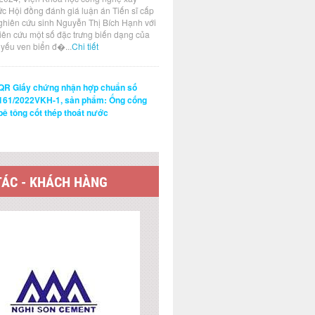
ức Hội đồng đánh giá luận án Tiến sĩ cấp
ghiên cứu sinh Nguyễn Thị Bích Hạnh với
hiên cứu một số đặc trưng biến dạng của
t yếu ven biển đ�...
Chi tiết
QR Giấy chứng nhận hợp chuẩn số
161/2022VKH-1, sản phẩm: Ống cống
bê tông cốt thép thoát nước
TÁC - KHÁCH HÀNG