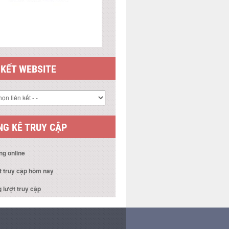
 KẾT WEBSITE
G KÊ TRUY CẬP
ng online
t truy cập hôm nay
 lượt truy cập