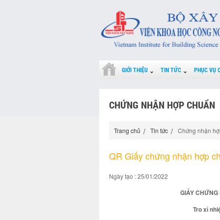
GIỚI THIỆU
TIN TỨC
PHỤC VỤ 
CHỨNG NHẬN HỢP CHUẨN
Trang chủ
Tin tức
Chứng nhận hợ
QR Giấy chứng nhận hợp c
Ngày tạo : 25/01/2022
GIẤY CHỨNG 
Tro xỉ nh