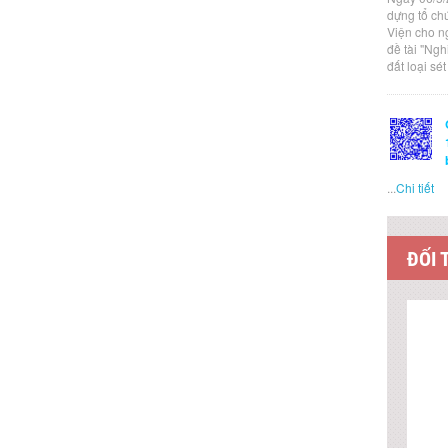
dựng tổ ch
Viện cho n
đề tài "Ng
đất loại sé
...
Chi tiết
ĐỐI 