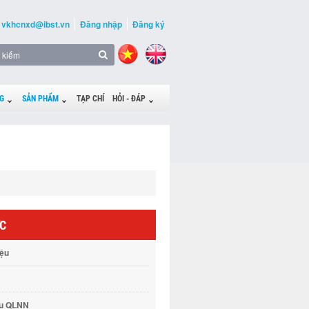
vkhcnxd@ibst.vn
Đăng nhập
Đăng ký
G
SẢN PHẨM
TẠP CHÍ
HỎI - ĐÁP
ỨC
iệu
vụ QLNN