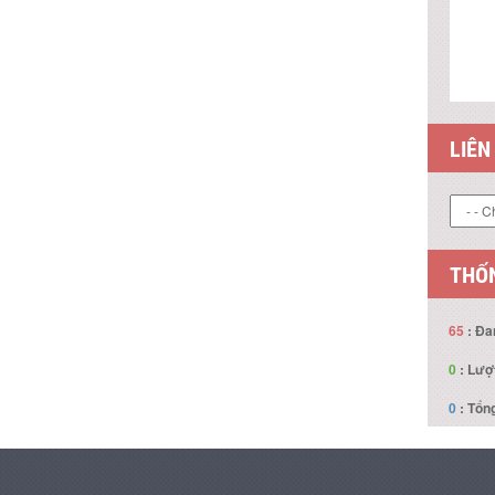
LIÊN
THỐN
65
: Đa
0
: Lượ
0
: Tổng