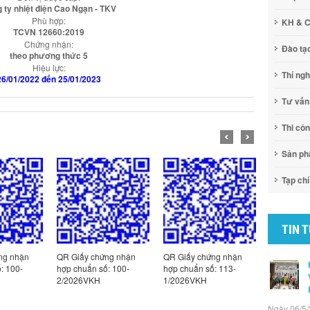
 ty nhiệt điện Cao Ngạn - TKV
Phù hợp:
KH & 
TCVN 12660:2019
Chứng nhận:
Đào tạ
theo phương thức 5
Hiệu lực:
Thí ng
26/01/2022 đến 25/01/2023
Tư vấn
Thi cô
Sản p
Tạp chí
TIN 
ng nhận
QR Giấy chứng nhận
QR Giấy chứng nhận
QR Giấy c
: 100-
hợp chuẩn số: 100-
hợp chuẩn số: 113-
hợp chuẩn
2/2026VKH
1/2026VKH
5/2026VK
Ngày 06/5/