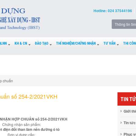
Hotline: 024 37544196
QLNN
KH & CN
ĐÀO TẠO
THÍ NGHIỆM/CHỨNG NHẬN
TƯ VẤN
THI CÔN
p chuẩn
huẩn số 254-2/2021VKH
TIN T
Giới th
NHẬN HỢP CHUẨN số 254-2/2021VKH
Tin tức
Chứng nhận sản phẩm:
iệt điện đốt than làm nền đường ô tô
Phục 
Đơn vị được cấp: