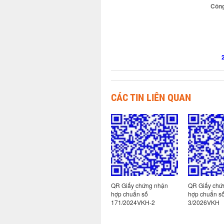
Công
CÁC TIN LIÊN QUAN
 nhận
QR Giấy chứng nhận
QR Giấy chứng nhận
QR Giấy chứ
130-
hợp chuẩn số: 130-
hợp chuẩn số
hợp chuẩn số
9/2026VKH
171/2024VKH-2
3/2026VKH