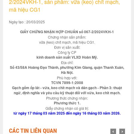
2/2024VKH-1, sản phẩm: vữa (keo) chít mạch,
mã hiệu CG1
Ngày tạo : 20/03/2025
GIẤY CHỨNG NHẬN HỢP CHUẨN số 067-2/2024VKH-1
Chứng nhận sản phẩm:
vữa (keo) chít mạch, mã hiệu CG1.
Đơn vị sản xuất:
Công ty CP
kinh doanh sản xuất VLXD Hoàn Mỹ.
Địa chỉ:
Số 43/58A Hoàng Đạo Thành, phường Kim Giang, quận Thanh Xuân,
Hà Nội.
Phù hợp với:
TCVN 7899-1:2008
Gạch gốm ốp lát - vữa, keo chít mạch và dán gạch - Phần 3: thuật
ngữ, định nghĩa và yêu cầu kỹ thuật đối với vữa, keo chít mạch.
Phương thức chứng nhận:
Phương thức 1.
Giấy chứng nhận có giá trị:
từ ngày 17 tháng 03 năm 2025 đến ngày 16 tháng 03 năm 2026.
CÁC TIN LIÊN QUAN