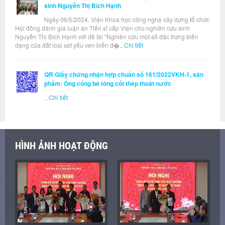
sinh Nguyễn Thị Bích Hạnh
Ngày 06/5/2024, Viện Khoa học công nghệ xây dựng tổ chức
Hội đồng đánh giá luận án Tiến sĩ cấp Viện cho nghiên cứu sinh
Nguyễn Thị Bích Hạnh với đề tài "Nghiên cứu một số đặc trưng biến
dạng của đất loại sét yếu ven biển đ�...
Chi tiết
QR Giấy chứng nhận hợp chuẩn số 161/2022VKH-1, sản
phẩm: Ống cống bê tông cốt thép thoát nước
...
Chi tiết
HÌNH ẢNH HOẠT ĐỘNG