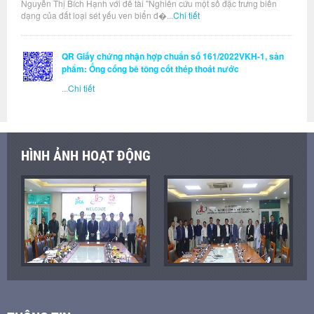
Nguyễn Thị Bích Hạnh với đề tài "Nghiên cứu một số đặc trưng biến
dạng của đất loại sét yếu ven biển đ�...
Chi tiết
QR Giấy chứng nhận hợp chuẩn số 161/2022VKH-1, sản
phẩm: Ống cống bê tông cốt thép thoát nước
...
Chi tiết
HÌNH ẢNH HOẠT ĐỘNG