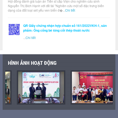
Hội đồng đánh giá luận án Tiến sĩ cấp Viện cho nghiên cứu sinh
Nguyễn Thị Bích Hạnh với đề tài "Nghiên cứu một số đặc trưng biến
dạng của đất loại sét yếu ven biển đ�...
Chi tiết
QR Giấy chứng nhận hợp chuẩn số 161/2022VKH-1, sản
phẩm: Ống cống bê tông cốt thép thoát nước
...
Chi tiết
HÌNH ẢNH HOẠT ĐỘNG