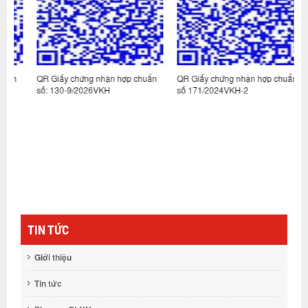
n
QR Giấy chứng nhận hợp chuẩn
QR Giấy chứng nhận hợp chuẩn
Q
số: 130-9/2026VKH
số 171/2024VKH-2
s
TIN TỨC
Giới thiệu
Tin tức