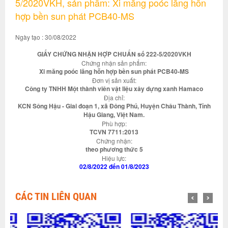
5/2020VKH, sản phẩm: Xi măng poóc lăng hỗn
hợp bền sun phát PCB40-MS
Ngày tạo : 30/08/2022
GIẤY CHỨNG NHẬN HỢP CHUẨN số 222-5/2020VKH
Chứng nhận sản phẩm:
Xi măng poóc lăng hỗn hợp bền sun phát PCB40-MS
Đơn vị sản xuất:
Công ty TNHH Một thành viên vật liệu xây dựng xanh Hamaco
Địa chỉ:
KCN Sông Hậu - Giai đoạn 1, xã Đông Phú, Huyện Châu Thành, Tỉnh
Hậu Giang, Việt Nam.
Phù hợp:
TCVN 7711:2013
Chứng nhận:
theo phương thức 5
Hiệu lực:
02/8/2022 đến 01/8/2023
CÁC TIN LIÊN QUAN