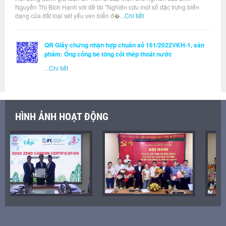
Nguyễn Thị Bích Hạnh với đề tài "Nghiên cứu một số đặc trưng biến
dạng của đất loại sét yếu ven biển đ�...
Chi tiết
QR Giấy chứng nhận hợp chuẩn số 161/2022VKH-1, sản
phẩm: Ống cống bê tông cốt thép thoát nước
...
Chi tiết
HÌNH ẢNH HOẠT ĐỘNG