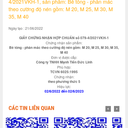
4/2021VKH-1, sản phẩm: Bê tông - phân mác
theo cường độ nén gồm: M 20, M 25, M 30, M
35, M 40
Ngày tạo : 21/06/2022
GIẤY CHỨNG NHẬN HỢP CHUẨN số 079-4/2021VKH-1
Chứng nhận sản phẩm:
Bê tông - phân mác theo cường độ nén gồm: M 20, M 25, M 30, M 35,
M 40
Đơn vị được cấp:
Công ty TNHH Mạnh Tiến Đức Linh
Phù hợp:
TCVN 6025:1995
Chứng nhận:
theo phương thức 5
Hiệu lực:
02/6/2022 đến 02/6/2023
CÁC TIN LIÊN QUAN