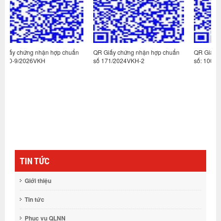
huẩn
QR Giấy chứng nhận hợp chuẩn
QR Giấy chứng nhận hợp chuẩn
số 171/2024VKH-2
số: 100-3/2026VKH
TIN TỨC
Giới thiệu
Tin tức
Phục vụ QLNN