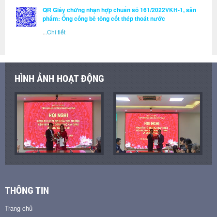
QR Giấy chứng nhận hợp chuẩn số 161/2022VKH-1, sản
phẩm: Ống cống bê tông cốt thép thoát nước
...
Chi tiết
HÌNH ẢNH HOẠT ĐỘNG
THÔNG TIN
Trang chủ