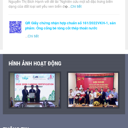
Nguyễn Thị Bích Hạnh với đề tài "Nghiên cứu một số đặc trưng biến
dạng của đất loại sét yếu ven biển đ�...
Chi tiết
QR Giấy chứng nhận hợp chuẩn số 161/2022VKH-1, sản
phẩm: Ống cống bê tông cốt thép thoát nước
...
Chi tiết
HÌNH ẢNH HOẠT ĐỘNG