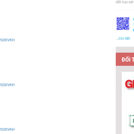
đất loại sé
...
Chi tiết
/2026VKH
ĐỐI 
/2026VKH
/2026VKH