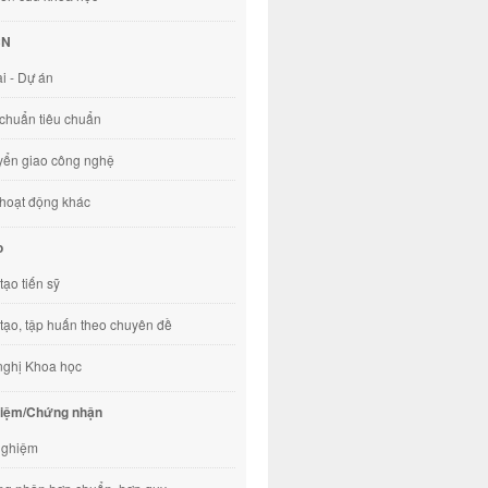
CN
ài - Dự án
chuẩn tiêu chuẩn
ển giao công nghệ
hoạt động khác
o
tạo tiến sỹ
tạo, tập huấn theo chuyên đề
nghị Khoa học
hiệm/Chứng nhận
nghiệm