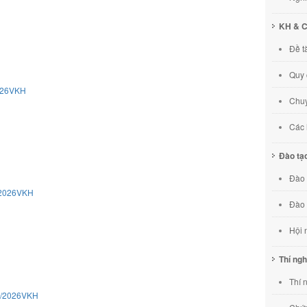
KH & 
Đề t
Quy 
2026VKH
Chuy
Các 
Đào tạ
Đào 
/2026VKH
Đào 
Hội 
Thí ng
Thí 
10/2026VKH