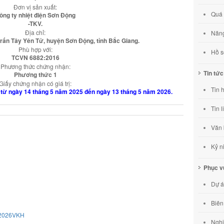
Đơn vị sản xuất:
Quá 
ông ty nhiệt điện Sơn Động
-TKV.
Địa chỉ:
Năng
 trấn Tây Yên Tử, huyện Sơn Động, tỉnh Bắc Giang.
Phù hợp với:
Hồ s
TCVN 6882:2016
Phương thức chứng nhận:
Tin tức
Phương thức 1
Giấy chứng nhận có giá trị:
Tin 
kể từ ngày 14 tháng 5 năm 2025 đến ngày 13 tháng 5 năm 2026.
Tin 
Văn 
Kỷ n
Phục 
Dự á
Biên
/2026VKH
Nghi