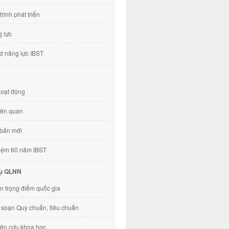
trình phát triển
 lực
ơ năng lực IBST
hoạt động
liên quan
bản mới
iệm 60 năm IBST
vụ QLNN
n trọng điểm quốc gia
 soạn Quy chuẩn, tiêu chuẩn
ên cứu khoa học