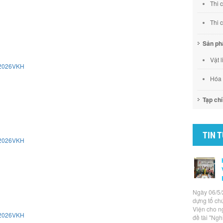
Thi 
Thi c
Sản p
Vật 
/2026VKH
Hóa
Tạp chí
TIN 
/2026VKH
Ngày 06/5/
dựng tổ ch
Viện cho n
/2026VKH
đề tài "Ng