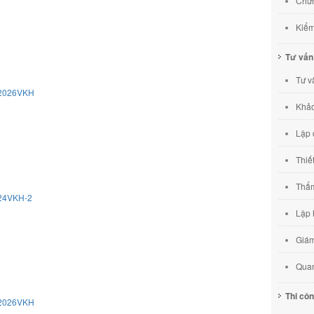
Chứn
Kiểm
Tư vấn
Tư v
/2026VKH
Khảo
Lập 
Thiế
Thẩm
024VKH-2
Lập 
Giám
Quan
Thi cô
/2026VKH