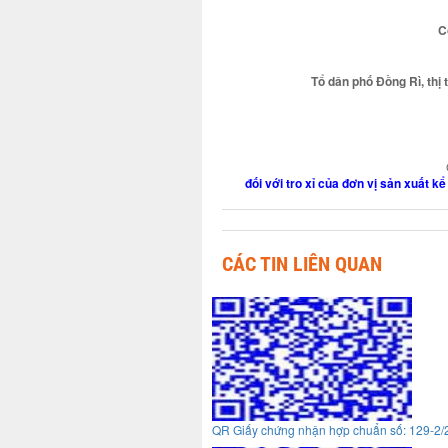
C
Tổ dân phố Đồng Rì, thị
đối với tro xỉ của đơn vị sản xuất 
CÁC TIN LIÊN QUAN
QR Giấy chứng nhận hợp chuẩn số: 129-2