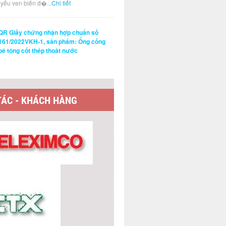
t yếu ven biển đ�...
Chi tiết
QR Giấy chứng nhận hợp chuẩn số
161/2022VKH-1, sản phẩm: Ống cống
bê tông cốt thép thoát nước
TÁC - KHÁCH HÀNG