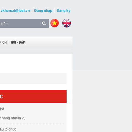
vkhcnxd@ibst.vn
Đăng nhập
Đăng ký
P CHÍ
HỎI - ĐÁP
ỨC
iệu
 năng nhiệm vụ
ấu tổ chức