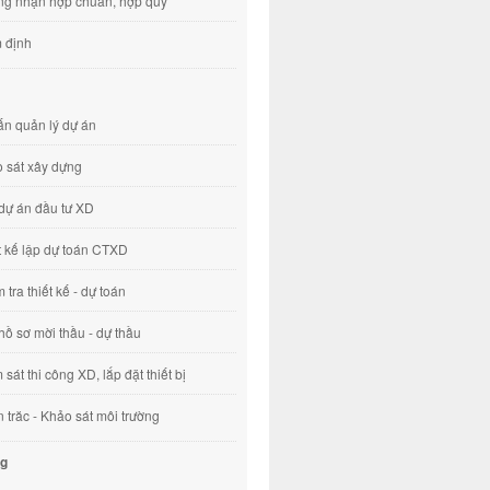
g nhận hợp chuẩn, hợp quy
 định
ấn quản lý dự án
 sát xây dựng
dự án đầu tư XD
t kế lập dự toán CTXD
 tra thiết kế - dự toán
hồ sơ mời thầu - dự thầu
 sát thi công XD, lắp đặt thiết bị
 trăc - Khảo sát môi trường
ng