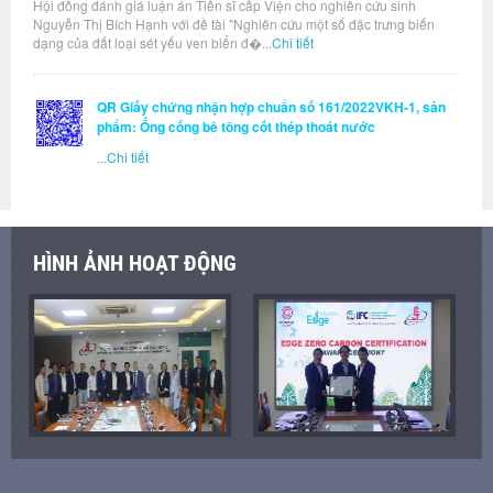
Hội đồng đánh giá luận án Tiến sĩ cấp Viện cho nghiên cứu sinh
Nguyễn Thị Bích Hạnh với đề tài "Nghiên cứu một số đặc trưng biến
dạng của đất loại sét yếu ven biển đ�...
Chi tiết
QR Giấy chứng nhận hợp chuẩn số 161/2022VKH-1, sản
phẩm: Ống cống bê tông cốt thép thoát nước
...
Chi tiết
HÌNH ẢNH HOẠT ĐỘNG