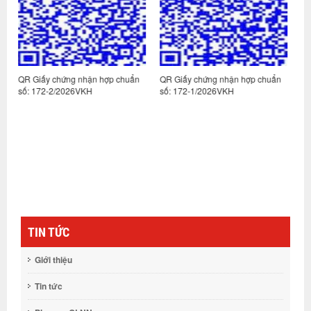
ợp chuẩn
QR Giấy chứng nhận hợp chuẩn
QR Giấy chứng nhận hợp chu
số: 172-1/2026VKH
số: 171-3/2026VKH
TIN TỨC
Giới thiệu
Tin tức