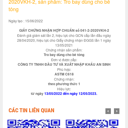
2020VKH-2, sản phẩm: Tro bay dùng cho bê
tông
Ngày tạo : 15/06/2022
GIẤY CHỨNG NHẬN HỢP CHUẨN số 041-2-2020VKH-2
Đánh giá giám sát lần 2, hiệu lực cho GCN cấp lần đầu ngày
28/04/2020, hiệu lực cho Giấy chứng nhận ĐGGS lần 1 ngày
13/05/2021
Chứng nhận sản phẩm:
Tro bay dùng cho bê tông
Đơn vị được cấp:
CÔNG TY TNHH ĐẦU TƯ VÀ XUẤT NHẬP KHẨU AN SINH
Phù hợp:
ASTM C618
Chứng nhận:
theo phương thức 1
Hiệu lực:
từ ngày
13/05/2022 đến ngày 12/05/2023.
CÁC TIN LIÊN QUAN