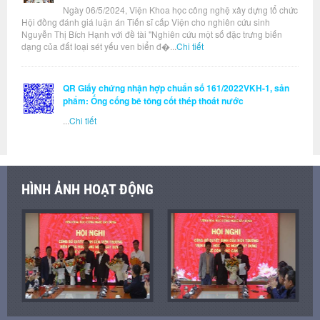
Ngày 06/5/2024, Viện Khoa học công nghệ xây dựng tổ chức
Hội đồng đánh giá luận án Tiến sĩ cấp Viện cho nghiên cứu sinh
Nguyễn Thị Bích Hạnh với đề tài "Nghiên cứu một số đặc trưng biến
dạng của đất loại sét yếu ven biển đ�...
Chi tiết
QR Giấy chứng nhận hợp chuẩn số 161/2022VKH-1, sản
phẩm: Ống cống bê tông cốt thép thoát nước
...
Chi tiết
HÌNH ẢNH HOẠT ĐỘNG