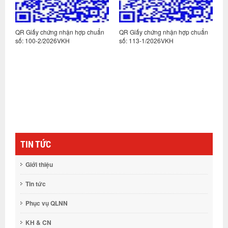
n
QR Giấy chứng nhận hợp chuẩn
QR Giấy chứng nhận hợp chuẩn
Q
số: 100-2/2026VKH
số: 113-1/2026VKH
s
TIN TỨC
Giới thiệu
Tin tức
Phục vụ QLNN
KH & CN