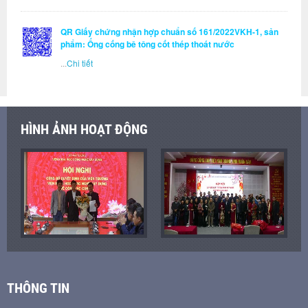
QR Giấy chứng nhận hợp chuẩn số 161/2022VKH-1, sản
phẩm: Ống cống bê tông cốt thép thoát nước
...
Chi tiết
HÌNH ẢNH HOẠT ĐỘNG
THÔNG TIN