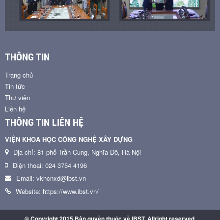
THÔNG TIN
Trang chủ
Tin tức
Thư viện
Liên hệ
THÔNG TIN LIÊN HỆ
VIỆN KHOA HỌC CÔNG NGHỆ XÂY DỰNG
Địa chỉ: 81 phố Trần Cung, Nghĩa Đô, Hà Nội
Điện thoại: 024 3754 4196
Email: vkhcnxd@ibst.vn
Website: https://www.ibst.vn/
© Copyright 2015 Bản quyền thuộc về IBST. Allright reserved.