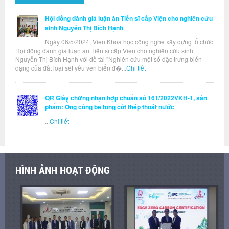
Hội đồng đánh giá luận án Tiến sĩ cấp Viện cho nghiên cứu
sinh Nguyễn Thị Bích Hạnh
Ngày 06/5/2024, Viện Khoa học công nghệ xây dựng tổ chức
Hội đồng đánh giá luận án Tiến sĩ cấp Viện cho nghiên cứu sinh
Nguyễn Thị Bích Hạnh với đề tài "Nghiên cứu một số đặc trưng biến
dạng của đất loại sét yếu ven biển đ�...
Chi tiết
QR Giấy chứng nhận hợp chuẩn số 161/2022VKH-1, sản
phẩm: Ống cống bê tông cốt thép thoát nước
...
Chi tiết
HÌNH ẢNH HOẠT ĐỘNG