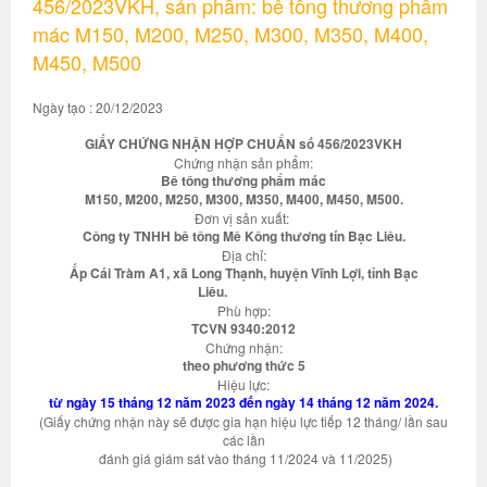
456/2023VKH, sản phẩm: bê tông thương phẩm
mác M150, M200, M250, M300, M350, M400,
M450, M500
Ngày tạo : 20/12/2023
GIẤY CHỨNG NHẬN HỢP CHUẨN số 456/2023VKH
Chứng nhận sản phẩm:
Bê tông thương phẩm mác
M150, M200, M250, M300, M350, M400, M450, M500.
Đơn vị sản xuất:
Công ty TNHH bê tông Mê Kông thương tín Bạc Liêu.
Địa chỉ:
Ấp Cái Tràm A1, xã Long Thạnh, huyện Vĩnh Lợi, tỉnh Bạc
Liêu.
Phù hợp:
TCVN 9340:2012
Chứng nhận:
theo phương thức 5
Hiệu lực:
từ ngày 15 tháng 12 năm 2023 đến ngày 14 tháng 12 năm 2024.
(Giấy chứng nhận này sẽ được gia hạn hiệu lực tiếp 12 tháng/ lần sau
các lần
đánh giá giám sát vào tháng 11/2024 và 11/2025)