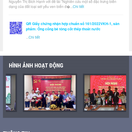
Nguyễn Thị Bích Hạnh với đề tài "Nghiên cứu một số đặc trưng biến
dạng của đất loại sét yếu ven biển đ�...
Chi tiết
QR Giấy chứng nhận hợp chuẩn số 161/2022VKH-1, sản
phẩm: Ống cống bê tông cốt thép thoát nước
...
Chi tiết
HÌNH ẢNH HOẠT ĐỘNG