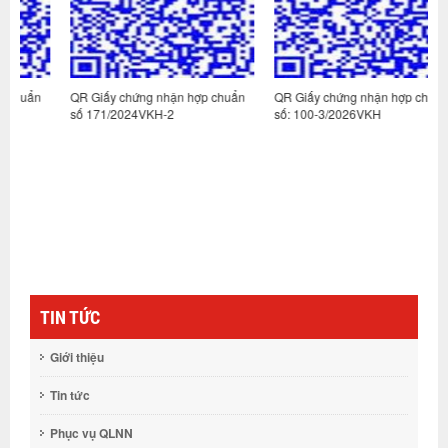
n
QR Giấy chứng nhận hợp chuẩn
QR Giấy chứng nhận hợp chuẩn
Q
số 171/2024VKH-2
số: 100-3/2026VKH
s
TIN TỨC
Giới thiệu
Tin tức
Phục vụ QLNN