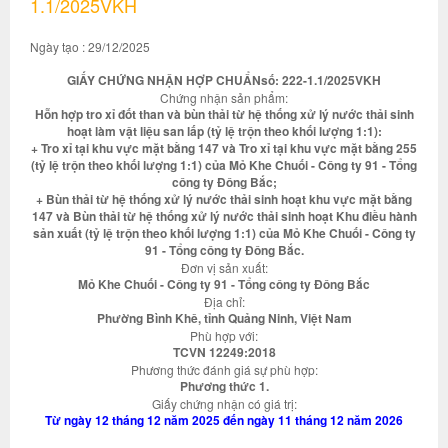
1.1/2025VKH
Ngày tạo : 29/12/2025
GIẤY CHỨNG NHẬN HỢP CHUẨNsố: 222-1.1/2025VKH
Chứng nhận sản phẩm:
Hỗn hợp tro xỉ đốt than và bùn thải từ hệ thống xử lý nước thải sinh
hoạt làm vật liệu san lấp (tỷ lệ trộn theo khối lượng 1:1):
+ Tro xỉ tại khu vực mặt bằng 147 và Tro xỉ tại khu vực mặt bằng 255
(tỷ lệ trộn theo khối lượng 1:1) của Mỏ Khe Chuối - Công ty 91 - Tổng
công ty Đông Bắc;
+ Bùn thải từ hệ thống xử lý nước thải sinh hoạt khu vực mặt bằng
147 và Bùn thải từ hệ thống xử lý nước thải sinh hoạt Khu điều hành
sản xuất (tỷ lệ trộn theo khối lượng 1:1) của Mỏ Khe Chuối - Công ty
91 - Tổng công ty Đông Bắc.
Đơn vị sản xuất:
Mỏ Khe Chuối - Công ty 91 - Tổng công ty Đông Bắc
Địa chỉ:
Phường Bình Khê, tỉnh Quảng Ninh, Việt Nam
Phù hợp với:
TCVN 12249:2018
Phương thức đánh giá sự phù hợp:
Phương thức 1.
Giấy chứng nhận có giá trị:
Từ ngày 12 tháng 12 năm 2025 đến ngày 11 tháng 12 năm 2026