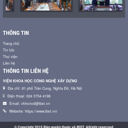
THÔNG TIN
Trang chủ
Tin tức
Thư viện
Liên hệ
THÔNG TIN LIÊN HỆ
VIỆN KHOA HỌC CÔNG NGHỆ XÂY DỰNG
Địa chỉ: 81 phố Trần Cung, Nghĩa Đô, Hà Nội
Điện thoại: 024 3754 4196
Email: vkhcnxd@ibst.vn
Website: https://www.ibst.vn/
© Copyright 2015 Bản quyền thuộc về IBST. Allright reserved.