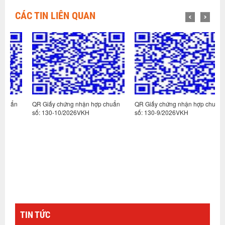
CÁC TIN LIÊN QUAN
n
QR Giấy chứng nhận hợp chuẩn
QR Giấy chứng nhận hợp chuẩn
Q
số: 130-10/2026VKH
số: 130-9/2026VKH
s
TIN TỨC