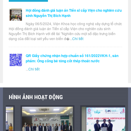
Hội đồng đánh giá luận án Tiến sĩ cấp Viện cho nghiên cứu
sinh Nguyễn Thị Bích Hạnh
Ngày 06/5/2024, Viện Khoa học công nghệ xây dựng tổ chức
Hội đồng đánh giá luận án Tiến sĩ cấp Viện cho nghiên cứu sinh
Nguyễn Thị Bích Hạnh với đề tài "Nghiên cứu một số đặc trưng biến
dạng của đất loại sét yếu ven biển đ�...
Chi tiết
QR Giấy chứng nhận hợp chuẩn số 161/2022VKH-1, sản
phẩm: Ống cống bê tông cốt thép thoát nước
...
Chi tiết
HÌNH ẢNH HOẠT ĐỘNG