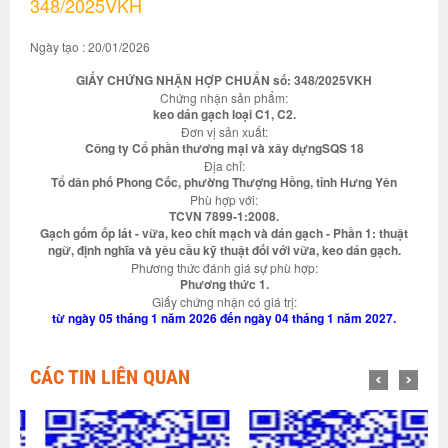
348/2025VKH
Ngày tạo : 20/01/2026
GIẤY CHỨNG NHẬN HỢP CHUẨN số: 348/2025VKH
Chứng nhận sản phẩm:
keo dán gạch loại C1, C2.
Đơn vị sản xuất:
Công ty Cổ phần thương mại và xây dựngSQS 18
Địa chỉ:
Tổ dân phố Phong Cốc, phường Thượng Hồng, tỉnh Hưng Yên
Phù hợp với:
TCVN 7899-1:2008.
Gạch gốm ốp lát - vữa, keo chít mạch và dán gạch - Phần 1: thuật
ngữ, định nghĩa và yêu cầu kỹ thuật đối với vữa, keo dán gạch.
Phương thức đánh giá sự phù hợp:
Phương thức 1.
Giấy chứng nhận có giá trị:
từ ngày 05 tháng 1 năm 2026 đến ngày 04 tháng 1 năm 2027.
CÁC TIN LIÊN QUAN