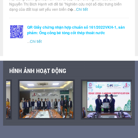
Nguyễn Thị Bích Hạnh với đề tài "Nghiên cứu một số đặc trưng biến
dạng của đất loại sét yếu ven biển đ�...
Chi tiết
QR Giấy chứng nhận hợp chuẩn số 161/2022VKH-1, sản
phẩm: Ống cống bê tông cốt thép thoát nước
...
Chi tiết
HÌNH ẢNH HOẠT ĐỘNG