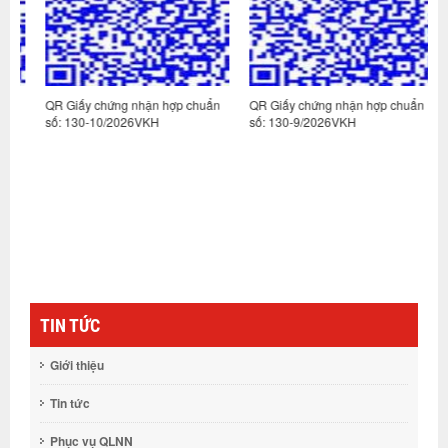
n
QR Giấy chứng nhận hợp chuẩn
QR Giấy chứng nhận hợp chuẩn
Q
số: 130-10/2026VKH
số: 130-9/2026VKH
s
TIN TỨC
Giới thiệu
Tin tức
Phục vụ QLNN