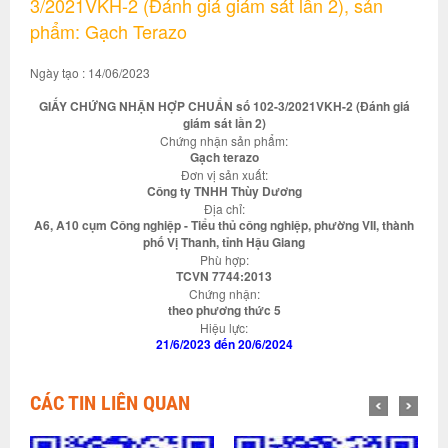
3/2021VKH-2 (Đánh giá giám sát lần 2), sản
phẩm: Gạch Terazo
Ngày tạo : 14/06/2023
GIẤY CHỨNG NHẬN HỢP CHUẨN số 102-3/2021VKH-2 (Đánh giá
giám sát lần 2)
Chứng nhận sản phẩm:
Gạch terazo
Đơn vị sản xuất:
Công ty TNHH Thùy Dương
Địa chỉ:
A6, A10 cụm Công nghiệp - Tiểu thủ công nghiệp, phường VII, thành
phố Vị Thanh, tỉnh Hậu Giang
Phù hợp:
TCVN 7744:2013
Chứng nhận:
theo phương thức 5
Hiệu lực:
21/6/2023 đến 20/6/2024
CÁC TIN LIÊN QUAN