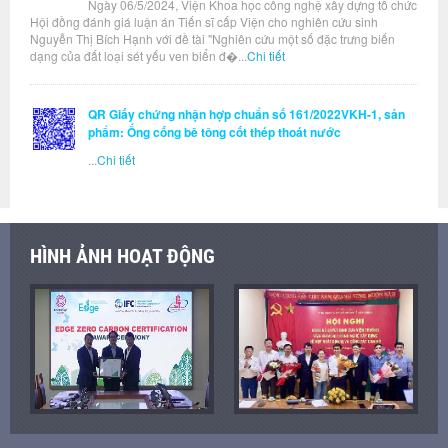
Ngày 06/5/2024, Viện Khoa học công nghệ xây dựng tổ chức
Hội đồng đánh giá luận án Tiến sĩ cấp Viện cho nghiên cứu sinh
Nguyễn Thị Bích Hạnh với đề tài "Nghiên cứu một số đặc trưng biến
dạng của đất loại sét yếu ven biển đ�...
Chi tiết
QR Giấy chứng nhận hợp chuẩn số 161/2022VKH-1, sản
phẩm: Ống cống bê tông cốt thép thoát nước
...
Chi tiết
HÌNH ẢNH HOẠT ĐỘNG