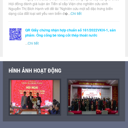
Hội đồng đánh giá luận án Tiến sĩ cấp Viện cho nghiên cứu sinh
Nguyễn Thị Bích Hạnh với đề tài "Nghiên cứu một số đặc trưng biến
dạng của đất loại sét yếu ven biển đ�...
Chi tiết
QR Giấy chứng nhận hợp chuẩn số 161/2022VKH-1, sản
phẩm: Ống cống bê tông cốt thép thoát nước
...
Chi tiết
HÌNH ẢNH HOẠT ĐỘNG