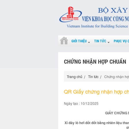
GIỚI THIỆU
TIN TỨC
PHỤC VỤ 
CHỨNG NHẬN HỢP CHUẨN
Trang chủ
Tin tức
Chứng nhận hợ
QR Giấy chứng nhận hợp c
Ngày tạo : 10/12/2025
GIẤY CHỨNG 
Xỉ đáy lò hơi đốt đốt bằng nhiên liệu than
t