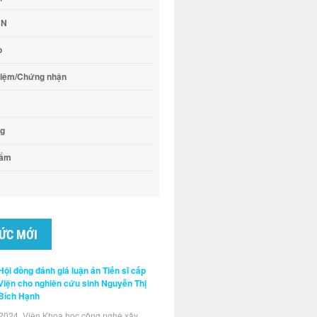
CN
o
hiệm/Chứng nhận
ng
hẩm
TỨC MỚI
Hội đồng đánh giá luận án Tiến sĩ cấp
Viện cho nghiên cứu sinh Nguyễn Thị
Bích Hạnh
 Giấy chứng nhận
QR Giấy chứng nhận
QR Giấy chứng nhận
2024, Viện Khoa học công nghệ xây