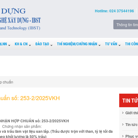
Hotline: 024 37544196
QLNN
KH & CN
ĐÀO TẠO
THÍ NGHIỆM/CHỨNG NHẬN
TƯ VẤN
THI CÔN
p chuẩn
huẩn số: 253-2/2025VKH
TIN T
Giới th
NHẬN HỢP CHUẨN số: 253-2/2025VKH
Tin tức
Chứng nhận sản phẩm:
 và trấu làm vật liệu san lấp. (Trấu được trộn với than, tỷ lệ tối đa
Phục 
heo khối lượng là 50% trấu)