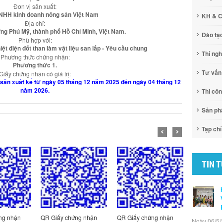
Đơn vị sản xuất:
NHH kinh doanh nông sản Việt Nam
KH & 
Địa chỉ:
ng Phú Mỹ, thành phố Hồ Chí Minh, Việt Nam.
Đào tạ
Phù hợp với:
ệt điện đốt than làm vật liệu san lấp - Yêu cầu chung
Thí ng
Phương thức chứng nhận:
Phương thức 1.
Tư vấn
Giấy chứng nhận có giá trị:
vị sản xuất kể từ ngày 05 tháng 12 năm 2025 đến ngày 04 tháng 12
năm 2026.
Thi cô
Sản p
Tạp chí
TIN 
iấy chứng nhận
QR Giấy chứng nhận
QR Giấy chứng nhận
QR
Ngày 06/5/