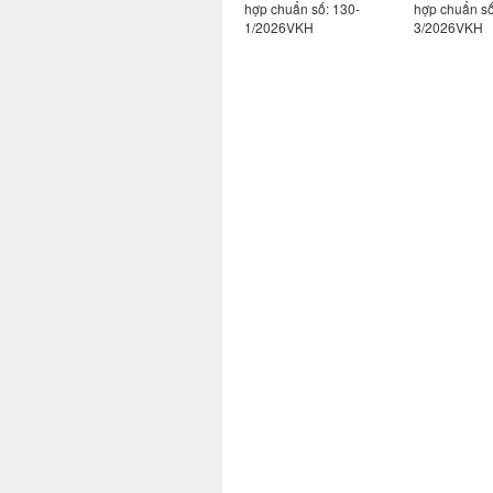
ẩn số: 130-
hợp chuẩn số: 130-
hợp chuẩn số: 118-
hợp c
VKH
1/2026VKH
3/2026VKH
2/20