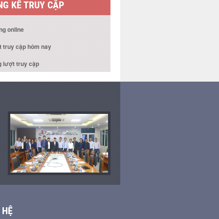
G KÊ TRUY CẬP
ng online
t truy cập hôm nay
 lượt truy cập
 HỆ