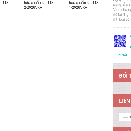
huẩn số: 118-
hợp chuẩn số: 118-
hợp chuẩn số: 072-
hợ
dựng tổ ch
26VKH
1/2026VKH
2/2026VKH
3/
Viện cho n
đề tài "Ng
đất loại sé
...
Chi tiết
ĐỐI 
LIÊN