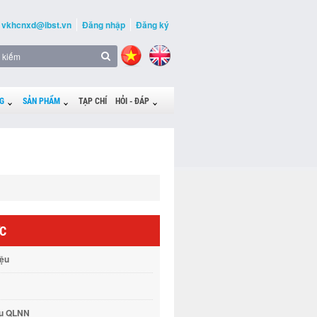
vkhcnxd@ibst.vn
Đăng nhập
Đăng ký
G
SẢN PHẨM
TẠP CHÍ
HỎI - ĐÁP
ỨC
iệu
vụ QLNN