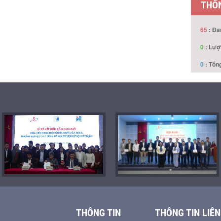
THỐN
65
: Đa
0
: Lượ
0
: Tổng
THÔNG TIN
THÔNG TIN LIÊN