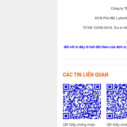
Công ty T
KCN Phú Mỹ I, phườ
TCVN 12249:2018. Tro xỉ nhi
đối với xỉ đáy lò hơi đốt than của đơn 
CÁC TIN LIÊN QUAN
y chứng nhận
QR Giấy chứng nhận
QR Giấy chứng nhận
QR G