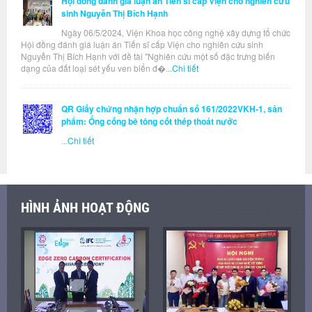
Hội đồng đánh giá luận án Tiến sĩ cấp Viện cho nghiên cứu
sinh Nguyễn Thị Bích Hạnh
Ngày 06/5/2024, Viện Khoa học công nghệ xây dựng tổ chức
Hội đồng đánh giá luận án Tiến sĩ cấp Viện cho nghiên cứu sinh
Nguyễn Thị Bích Hạnh với đề tài "Nghiên cứu một số đặc trưng biến
dạng của đất loại sét yếu ven biển đ�...
Chi tiết
QR Giấy chứng nhận hợp chuẩn số 161/2022VKH-1, sản
phẩm: Ống cống bê tông cốt thép thoát nước
...
Chi tiết
HÌNH ẢNH HOẠT ĐỘNG