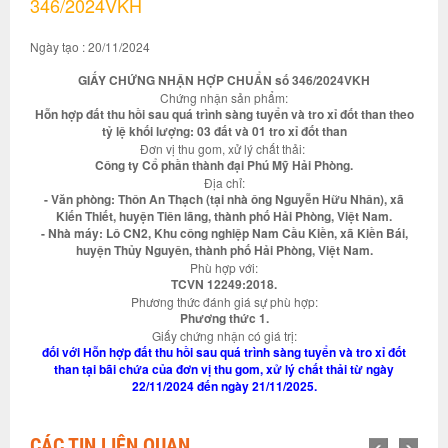
346/2024VKH
Ngày tạo : 20/11/2024
GIẤY CHỨNG NHẬN HỢP CHUẨN số 346/2024VKH
Chứng nhận sản phẩm:
Hỗn hợp đất thu hồi sau quá trình sàng tuyển và tro xỉ đốt than theo
tỷ lệ khối lượng: 03 đất và 01 tro xỉ đốt than
Đơn vị thu gom, xử lý chất thải:
Công ty Cổ phần thành đại Phú Mỹ Hải Phòng.
Địa chỉ:
- Văn phòng: Thôn An Thạch (tại nhà ông Nguyễn Hữu Nhân), xã
Kiến Thiết, huyện Tiên lãng, thành phố Hải Phòng, Việt Nam.
- Nhà máy: Lô CN2, Khu công nghiệp Nam Cầu Kiền, xã Kiền Bái,
huyện Thủy Nguyên, thành phố Hải Phòng, Việt Nam.
Phù hợp với:
TCVN 12249:2018.
Phương thức đánh giá sự phù hợp:
Phương thức 1.
Giấy chứng nhận có giá trị:
đối với Hỗn hợp đất thu hồi sau quá trình sàng tuyển và tro xỉ đốt
than tại bãi chứa của đơn vị thu gom, xử lý chất thải từ ngày
22/11/2024 đến ngày 21/11/2025.
CÁC TIN LIÊN QUAN