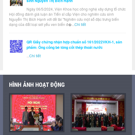
sinh Nguyễn Thị Bích Hạnh
Ngày 06/5/2024, Viện Khoa học công nghệ xây dựng tổ chức
Hội đồng đánh giá luận án Tiến sĩ cấp Viện cho nghiên cứu sinh
Nguyễn Thị Bích Hạnh với đề tài "Nghiên cứu một số đặc trưng biến
dạng của đất loại sét yếu ven biển đ�...
Chi tiết
QR Giấy chứng nhận hợp chuẩn số 161/2022VKH-1, sản
phẩm: Ống cống bê tông cốt thép thoát nước
...
Chi tiết
HÌNH ẢNH HOẠT ĐỘNG