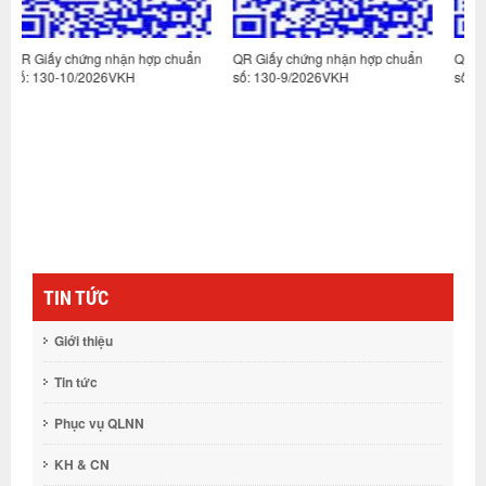
p chuẩn
QR Giấy chứng nhận hợp chuẩn
QR Giấy chứng nhận hợp chuẩ
số: 130-9/2026VKH
số 171/2024VKH-2
TIN TỨC
Giới thiệu
Tin tức
Phục vụ QLNN
KH & CN