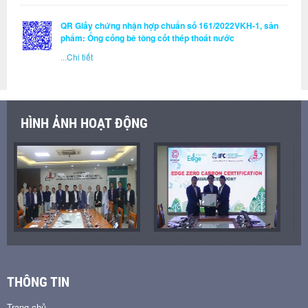
QR Giấy chứng nhận hợp chuẩn số 161/2022VKH-1, sản
phẩm: Ống cống bê tông cốt thép thoát nước
...
Chi tiết
HÌNH ẢNH HOẠT ĐỘNG
THÔNG TIN
Trang chủ