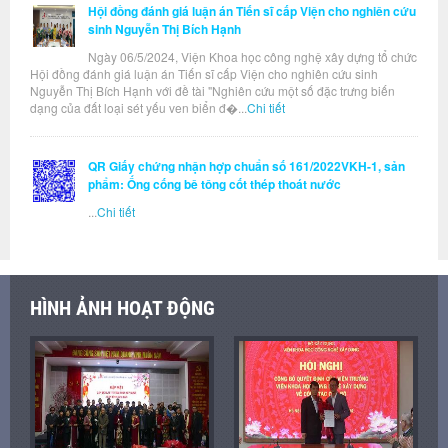
Hội đồng đánh giá luận án Tiến sĩ cấp Viện cho nghiên cứu
sinh Nguyễn Thị Bích Hạnh
Ngày 06/5/2024, Viện Khoa học công nghệ xây dựng tổ chức
Hội đồng đánh giá luận án Tiến sĩ cấp Viện cho nghiên cứu sinh
Nguyễn Thị Bích Hạnh với đề tài "Nghiên cứu một số đặc trưng biến
dạng của đất loại sét yếu ven biển đ�...
Chi tiết
QR Giấy chứng nhận hợp chuẩn số 161/2022VKH-1, sản
phẩm: Ống cống bê tông cốt thép thoát nước
...
Chi tiết
HÌNH ẢNH HOẠT ĐỘNG