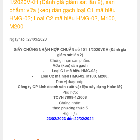
1/2020VKH (Đánh giá giám sát lần 2), sản
phẩm: vữa (keo) dán gạch loại C1 mã hiệu
HMG-03; Loại C2 mã hiệu HMG-02, M100,
M200
Ngày tạo : 27/03/2023
GIẤY CHỨNG NHẬN HỢP CHUẨN số 101-1/2020VKH (Đánh giá
giám sát lần 2)
Chứng nhận sản phẩm:
Vữa (keo) dán gạch
- Loại C1 mã hiệu HMG-03;
- Loại C2 mã hiệu HMG-02, M100, M200.
Đơn vị được cấp:
Công ty CP kinh doanh sản xuất vật liệu xây dựng Hoàn Mỹ
Phù hợp:
TCVN 7899-1:2008
Chứng nhận:
theo phương thức 5
Hiệu lực:
23/02/2023 đến 22/02/2024