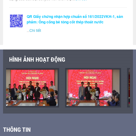
QR Giấy chứng nhận hợp chuẩn số 161/2022VKH-1, sản
phẩm: Ống cống bê tông cốt thép thoát nước
...
Chi tiết
HÌNH ẢNH HOẠT ĐỘNG
THÔNG TIN