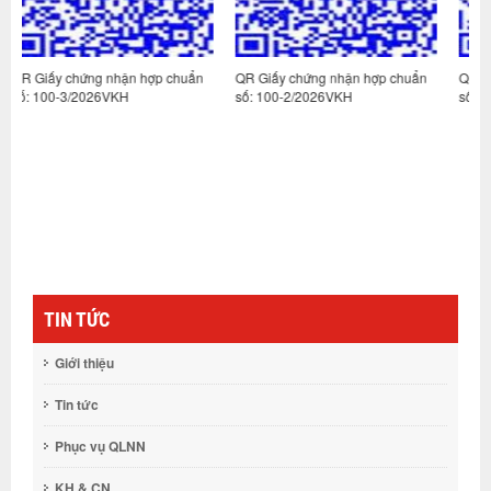
p chuẩn
QR Giấy chứng nhận hợp chuẩn
QR Giấy chứng nhận hợp chuẩ
số: 100-2/2026VKH
số: 113-1/2026VKH
TIN TỨC
Giới thiệu
Tin tức
Phục vụ QLNN
KH & CN