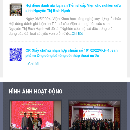
Hội đồng đánh giá luận án Tiến sĩ cấp Viện cho nghiên cứu
sinh Nguyễn Thị Bích Hạnh
Ngày 06/5/2024, Viện Khoa học công nghệ xây dựng tổ chức
Hội đồng đánh giá luận án Tiến sĩ cấp Viện cho nghiên cứu sinh
Nguyễn Thị Bích Hạnh với đề tài "Nghiên cứu một số đặc trưng biến
dạng của đất loại sét yếu ven biển đ�...
Chi tiết
QR Giấy chứng nhận hợp chuẩn số 161/2022VKH-1, sản
phẩm: Ống cống bê tông cốt thép thoát nước
...
Chi tiết
HÌNH ẢNH HOẠT ĐỘNG