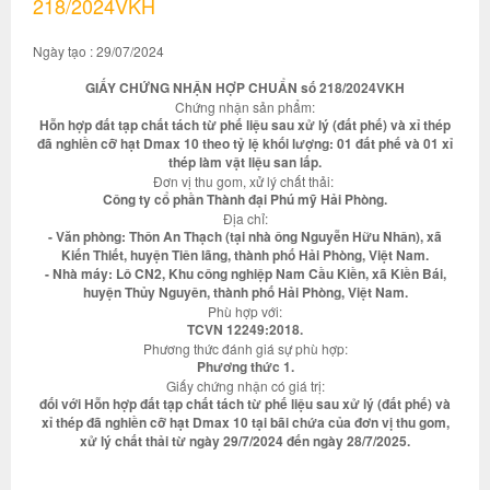
218/2024VKH
Ngày tạo : 29/07/2024
GIẤY CHỨNG NHẬN HỢP CHUẨN số 218/2024VKH
Chứng nhận sản phẩm:
Hỗn hợp đất tạp chất tách từ phế liệu sau xử lý (đất phế) và xỉ thép
đã nghiền cỡ hạt Dmax 10 theo tỷ lệ khối lượng: 01 đất phế và 01 xỉ
thép làm vật liệu san lấp.
Đơn vị thu gom, xử lý chất thải:
Công ty cổ phần Thành đại Phú mỹ Hải Phòng.
Địa chỉ:
- Văn phòng: Thôn An Thạch (tại nhà ông Nguyễn Hữu Nhân), xã
Kiến Thiết, huyện Tiên lãng, thành phố Hải Phòng, Việt Nam.
- Nhà máy: Lô CN2, Khu công nghiệp Nam Cầu Kiền, xã Kiền Bái,
huyện Thủy Nguyên, thành phố Hải Phòng, Việt Nam.
Phù hợp với:
TCVN 12249:2018.
Phương thức đánh giá sự phù hợp:
Phương thức 1.
Giấy chứng nhận có giá trị:
đối với Hỗn hợp đất tạp chất tách từ phế liệu sau xử lý (đất phế) và
xỉ thép đã nghiền cỡ hạt Dmax 10 tại bãi chứa của đơn vị thu gom,
xử lý chất thải từ ngày 29/7/2024 đến ngày 28/7/2025.