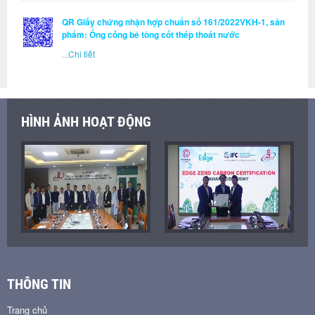
QR Giấy chứng nhận hợp chuẩn số 161/2022VKH-1, sản
phẩm: Ống cống bê tông cốt thép thoát nước
...
Chi tiết
HÌNH ẢNH HOẠT ĐỘNG
THÔNG TIN
Trang chủ