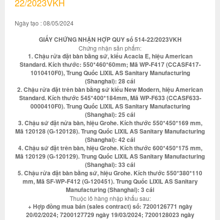
22/2023VKH
Ngày tạo : 08/05/2024
GIẤY CHỨNG NHẬN HỢP QUY số 514-22/2023VKH
Chứng nhận sản phẩm:
1. Chậu rửa đặt bàn bằng sứ, kiểu Acacia E, hiệu American
Standard. Kích thước: 550*460*60mm; Mã WP-F417 (CCASF417-
1010410F0), Trung Quốc LIXIL AS Sanitary Manufacturing
(Shanghai): 28 cái
2. Chậu rửa đặt trên bàn bằng sứ kiểu New Modern, hiệu American
Standard. Kích thước 545*400*184mm, Mã WP-F633 (CCASF633-
0000410F0). Trung Quốc LIXIL AS Sanitary Manufacturing
(Shanghai): 25 cái
3. Chậu sứ đặt nửa bàn, hiệu Grohe. Kích thước 550*450*169 mm,
Mã 120128 (G-120128). Trung Quốc LIXIL AS Sanitary Manufacturing
(Shanghai): 42 cái
4. Chậu sứ đặt trên bàn, hiệu Grohe. Kích thước 600*450*175 mm,
Mã 120129 (G-120129). Trung Quốc LIXIL AS Sanitary Manufacturing
(Shanghai): 33 cái
5. Chậu rửa đặt bàn bằng sứ, hiệu Grohe. Kích thước 550*380*110
mm, Mã SF-WP-F412 (G-120451). Trung Quốc LIXIL AS Sanitary
Manufacturing (Shanghai): 3 cái
Thuộc lô hàng nhập khẩu sau:
+ Hợp đồng mua bán (sales contract) số: 7200126771 ngày
20/02/2024; 7200127729 ngày 19/03/2024; 7200128023 ngày