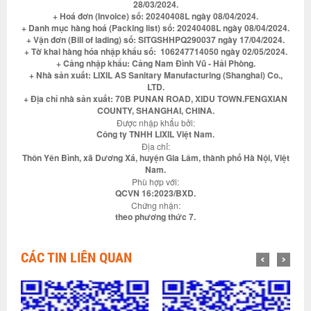
28/03/2024.
+ Hoá đơn (Invoice) số: 20240408L ngày 08/04/2024.
+ Danh mục hàng hoá (Packing list) số: 20240408L ngày 08/04/2024.
+ Vận đơn (Bill of lading) số: SITGSHHPQ290037 ngày 17/04/2024.
+ Tờ khai hàng hóa nhập khẩu số: 106247714050 ngày 02/05/2024.
+ Cảng nhập khẩu: Cảng Nam Đình Vũ - Hải Phòng.
+ Nhà sản xuất: LIXIL AS Sanitary Manufacturing (Shanghai) Co.,
LTD.
+ Địa chỉ nhà sản xuất: 70B PUNAN ROAD, XIDU TOWN.FENGXIAN
COUNTY, SHANGHAI, CHINA.
Được nhập khẩu bởi:
Công ty TNHH LIXIL Việt Nam.
Địa chỉ:
Thôn Yên Bình, xã Dương Xá, huyện Gia Lâm, thành phố Hà Nội, Việt
Nam.
Phù hợp với:
QCVN 16:2023/BXD.
Chứng nhận:
theo phương thức 7.
CÁC TIN LIÊN QUAN