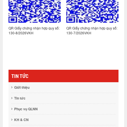
:
QR Giấy chứng nhận hợp quy số:
QR Giấy chứng nhận hợp quy số:
Q
130-8/2026VKH
130-7/2026VKH
1
TIN TỨC
Giới thiệu
Tin tức
Phục vụ QLNN
KH & CN