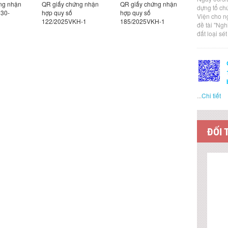
hứng nhận
QR giấy chứng nhận
QR Giấy chứng nhận
QR Giấ
dựng tổ ch
ố
hợp quy số
hợp quy số: 100-
hợp quy
Viện cho n
VKH-1
185/2025VKH-1
1/2026VKH
12/202
đề tài "Ng
đất loại sé
...
Chi tiết
ĐỐI 