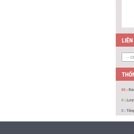
LIÊN
THỐN
65
: Đa
0
: Lượ
0
: Tổng