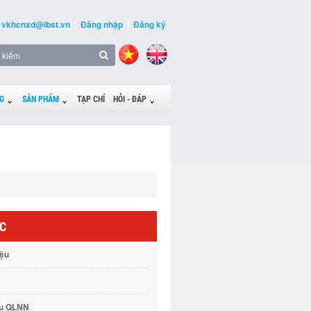
vkhcnxd@ibst.vn
Đăng nhập
Đăng ký
G
SẢN PHẨM
TẠP CHÍ
HỎI - ĐÁP
ỨC
iệu
vụ QLNN