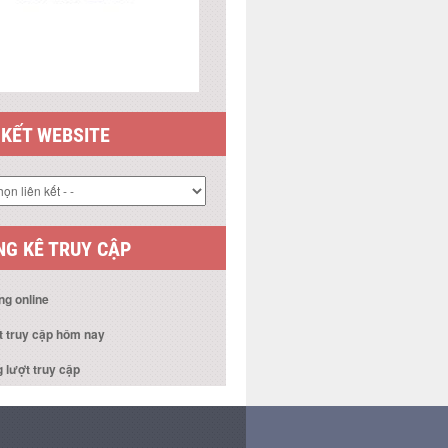
 KẾT WEBSITE
G KÊ TRUY CẬP
ng online
t truy cập hôm nay
 lượt truy cập