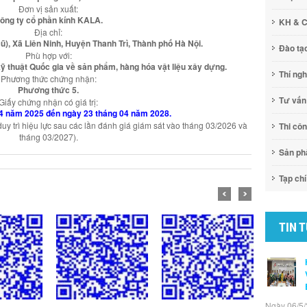
Đơn vị sản xuất:
ông ty cổ phần kính KALA.
KH & 
Địa chỉ:
, Xã Liên Ninh, Huyện Thanh Trì, Thành phố Hà Nội.
Đào tạ
Phù hợp với:
thuật Quốc gia về sản phẩm, hàng hóa vật liệu xây dựng.
Thí ng
Phương thức chứng nhận:
Phương thức 5.
Tư vấn
Giấy chứng nhận có giá trị:
04 năm 2025 đến ngày 23 tháng 04 năm 2028.
y trì hiệu lực sau các lần đánh giá giám sát vào tháng 03/2026 và
Thi cô
tháng 03/2027).
Sản p
Tạp chí
TIN 
Ngày 06/5/