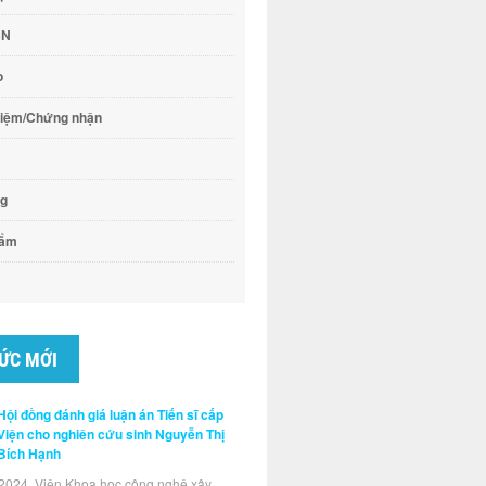
CN
o
hiệm/Chứng nhận
ng
hẩm
TỨC MỚI
Hội đồng đánh giá luận án Tiến sĩ cấp
Viện cho nghiên cứu sinh Nguyễn Thị
Bích Hạnh
2024, Viện Khoa học công nghệ xây