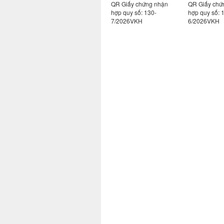
ng nhận
QR Giấy chứng nhận
QR Giấy chứng nhận
QR giấy c
130-
hợp quy số: 130-
hợp quy số: 130-
hợp quy s
7/2026VKH
6/2026VKH
122/2025