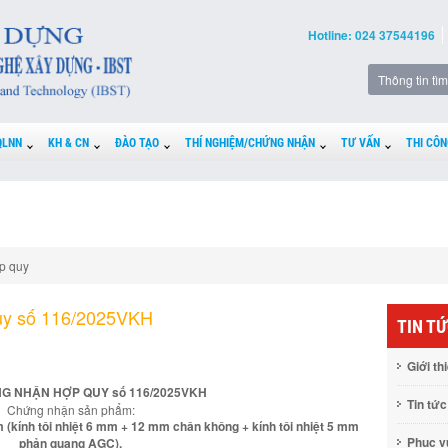
Hotline: 024 37544196
QLNN
KH & CN
ĐÀO TẠO
THÍ NGHIỆM/CHỨNG NHẬN
TƯ VẤN
THI CÔN
p quy
uy số 116/2025VKH
TIN T
Giới th
G NHẬN HỢP QUY số 116/2025VKH
Tin tức
Chứng nhận sản phẩm:
 (kính tôi nhiệt 6 mm + 12 mm chân không + kính tôi nhiệt 5 mm
Phục 
phản quang AGC).