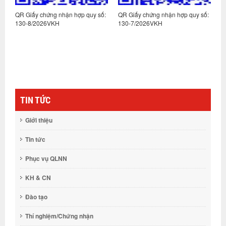
:
QR Giấy chứng nhận hợp quy số:
QR Giấy chứng nhận hợp quy số:
Q
130-8/2026VKH
130-7/2026VKH
1
TIN TỨC
Giới thiệu
Tin tức
Phục vụ QLNN
KH & CN
Đào tạo
Thí nghiệm/Chứng nhận