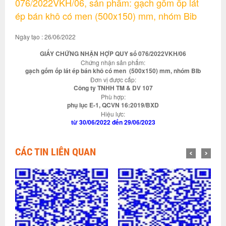
076/2022VKH/06, sản phẩm: gạch gốm ốp lát
ép bán khô có men (500x150) mm, nhóm Bib
Ngày tạo : 26/06/2022
GIẤY CHỨNG NHẬN HỢP QUY số 076/2022VKH/06
Chứng nhận sản phẩm:
gạch gốm ốp lát ép bán khô có men (500x150) mm, nhóm BIb
Đơn vị được cấp:
Công ty TNHH TM & DV 107
Phù hợp:
phụ lục E-1, QCVN 16:2019/BXD
Hiệu lực:
từ 30/06/2022 đến 29/06/2023
CÁC TIN LIÊN QUAN