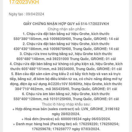
17/2023VKH
Ngày tạo : 09/04/2024
GIẤY CHỨNG NHẬN HỢP QUY số 514-17/2023VKH
Chứng nhận sản phẩm:
1. Chậu rửa đặt bàn bằng sứ hiệu Grohe, kích thước
550*380*185mm, mã 100983SH00, Trung Quốc, GROHE: 14 cái
2. Chậu rửa đặt bàn bằng sứ hiệu Grohe, kích thước
430*430*186mm, mã 100987SH00, Trung Quốc, GROHE: 14 cái
3. Chậu rửa treo tường bằng sứ, hiệu Grohe kích thước
605*480*148mm, mã 39231000 Trung Quốc, GROHE: 01 cái
4. Chậu rửa đặt bàn bằng sứ không có phụ kiện xả, hiệu Grohe, kích
thước 605*480*151mm, mã 39234000, Trung Quốc, GROHE: 01 cái
5. Bàn cầu đặt sàn cảm ứng kiểu 2 có bẫy tích hợp và van xả trực
tiếp, bằng sứ, đi kèm bộ điều khiển từ xa, có chức năng đóng mở tự
động, điện áp sử dụng AC220±10V 50/60Hz, hiệu Grohe, kích thước
384*710*462mm, mã 36543SH0, Trung Quốc, GROHE: 01 cái
6. Chậu rửa âm bàn bằng sứ, hiệu Grohe, kích thước
550*400*128mm, mã 101012SH00, Trung Quốc, GROHE: 01 cái
Thuộc lô hàng nhập khẩu sau:
+ Hợp đồng mua bán (sales contract) số: LVN_GROHE_3196162
ngày 28/02/2024.
+ Hoá đơn (Invoice) số: 6000019534 ngày 06/03/2024.
+ Danh mục hàng hoá (Packing list) số: 176259220; 176259254;
176259678; 176259777 ngày 07/03/2024.