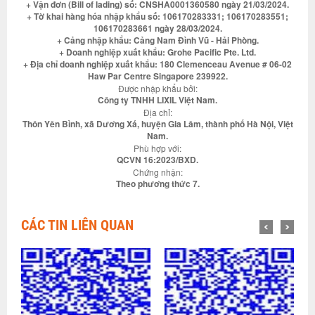
+ Vận đơn (Bill of lading) số: CNSHA0001360580 ngày 21/03/2024.
+ Tờ khai hàng hóa nhập khẩu số: 106170283331; 106170283551;
106170283661 ngày 28/03/2024.
+ Cảng nhập khẩu: Cảng Nam Đình Vũ - Hải Phòng.
+ Doanh nghiệp xuất khẩu: Grohe Pacific Pte. Ltd.
+ Địa chỉ doanh nghiệp xuất khẩu: 180 Clemenceau Avenue # 06-02
Haw Par Centre Singapore 239922.
Được nhập khẩu bởi:
Công ty TNHH LIXIL Việt Nam.
Địa chỉ:
Thôn Yên Bình, xã Dương Xá, huyện Gia Lâm, thành phố Hà Nội, Việt
Nam.
Phù hợp với:
QCVN 16:2023/BXD.
Chứng nhận:
Theo phương thức 7.
CÁC TIN LIÊN QUAN