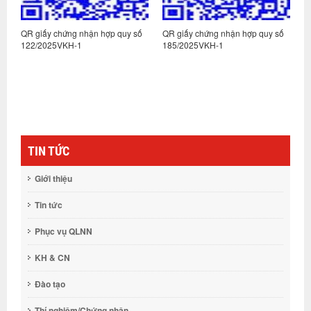
:
QR giấy chứng nhận hợp quy số
QR giấy chứng nhận hợp quy số
Q
122/2025VKH-1
185/2025VKH-1
1
TIN TỨC
Giới thiệu
Tin tức
Phục vụ QLNN
KH & CN
Đào tạo
Thí nghiệm/Chứng nhận