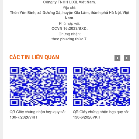
Công ty TNHH LIXIL Việt Nam.
Địa chỉ:
Thôn Yên Bình, xã Dương Xá, huyện Gia Lâm, thành phố Hà Nội, Việt
Nam.
Phù hợp với:
QCVN 16:2023/BXD.
Chứng nhận:
theo phương thức 7.
CÁC TIN LIÊN QUAN
:
QR Giấy chứng nhận hợp quy số:
QR Giấy chứng nhận hợp quy số:
Q
130-7/2026VKH
130-6/2026VKH
1