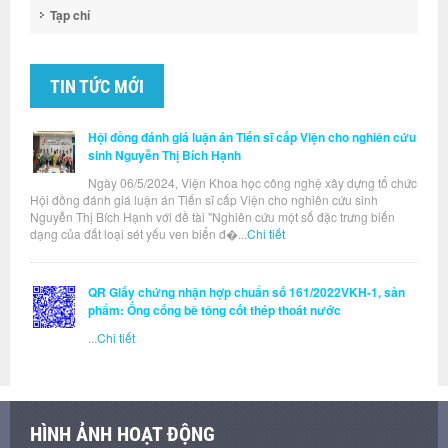
Tạp chí
TIN TỨC MỚI
Hội đồng đánh giá luận án Tiến sĩ cấp Viện cho nghiên cứu
sinh Nguyễn Thị Bích Hạnh
Ngày 06/5/2024, Viện Khoa học công nghệ xây dựng tổ chức
Hội đồng đánh giá luận án Tiến sĩ cấp Viện cho nghiên cứu sinh
Nguyễn Thị Bích Hạnh với đề tài "Nghiên cứu một số đặc trưng biến
dạng của đất loại sét yếu ven biển đ�...
Chi tiết
QR Giấy chứng nhận hợp chuẩn số 161/2022VKH-1, sản
phẩm: Ống cống bê tông cốt thép thoát nước
...
Chi tiết
HÌNH ẢNH HOẠT ĐỘNG