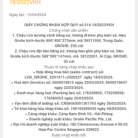
19/2023VKH
Ngày tạo : 10/04/2024
GIẤY CHỨNG NHẬN HỢP QUY số 514-19/2023VKH
Chứng nhận sản phẩm:
1. Chậu rửa dương vành bằng sứ, không đi kèm phụ kiện xả, hiệu
Grohe kích thước 600*400*273mm, mã 39311000, Trung Quốc,
GROHE: 230 cái
2. Chậu rửa đặt bàn bằng sứ, không bao gồm phụ kiện xả, hiệu
Grohe kích thước 589*395*147mm, mã 39122001, Ai Cập, GROHE:
05 cái
Thuộc lô hàng nhập khẩu sau:
+ Hợp đồng mua bán (sales contract) số:
LVN_GROHE_3201011+3200227 ngày 18/03/2024.
+ Hoá đơn (Invoice) số: 6000019613 ngày 20/03/2024; 6000019647
ngày 22/03/3024.
+ Danh mục hàng hoá (Packing list) số: 176259955; 176259958;
176260053 ngày 20/03/2024.
+ Vận đơn (Bill of lading) số: CNSHA0001361763 ngày 28/03/2024.
+ Tờ khai hàng hóa nhập khẩu số: 106192699430 ngày 08/04/2024.
+ Cảng nhập khẩu: Cảng Nam Đình Vũ - Hải Phòng.
+ Doanh nghiệp xuất khẩu: Grohe Pacific Pte. Ltd.
+ Địa chỉ doanh nghiệp xuất khẩu: 180 Clemenceau Avenue # 06-02
Haw Par Centre Singapore 239922.
Được nhập khẩu bởi: